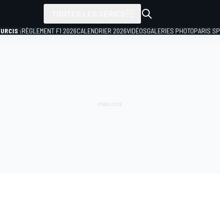
TOUTES LES SÉRIES
URCIS :
RÈGLEMENT F1 2026
CALENDRIER 2026
VIDÉOS
GALERIES PHOTO
PARIS S