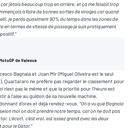
e car j'étais beaucoup trop en arrière, et ça me faisait trop
commençais à faire de bonnes sorties de virages car quand
lli, je perds quasiment 90% du temps dans les zones de
ste en termes de vitesse de passage je suis pratiquement
ositif."
 MotoGP de Valence
esco Bagnaia et Joan Mir (Miguel Oliveira est le seul
rdi), Quartararo ne préfère pas regarder le classement pour
 n'est pas le même et que la priorité pour l'heure est
tir à l'aise au guidon de sa nouvelle machine.
 donnant d'ores et déjà rendez-vous.
"On a vu que Bagnaia
s selon moi on doit prendre notre temps, car on ne doit pas
ar. L'écart, c'est vrai, est assez grand avec les deux
t pour le Qatar."