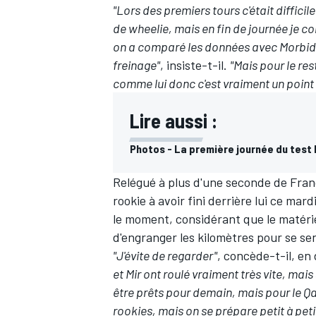
"Lors des premiers tours c'était difficil
de wheelie, mais en fin de journée je 
on a comparé les données avec Morbide
freinage"
, insiste-t-il.
"Mais pour le re
comme lui donc c'est vraiment un point p
AUTRES CHAMPIONNATS
Lire aussi :
Photos - La première journée du test
Relégué à plus d'une seconde de Franc
rookie à avoir fini derrière lui ce ma
le moment, considérant que le matériel
d'engranger les kilomètres pour se sen
"J'évite de regarder"
, concède-t-il, en
et Mir ont roulé vraiment très vite, mai
être prêts pour demain, mais pour le Qat
rookies, mais on se prépare petit à peti