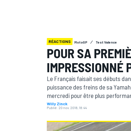
RÉACTIONS
MotoGP
Test Valence
MOTOGP
POUR SA PREMI
IMPRESSIONNÉ P
Le Français faisait ses débuts dans
puissance des freins de sa Yamaha.
mercredi pour être plus performa
Willy Zinck
Publié:
20 nov. 2018, 18:44