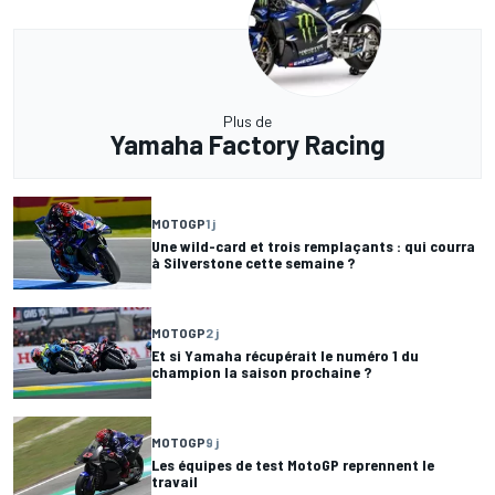
Plus de
Yamaha Factory Racing
MOTOGP
1 j
Une wild-card et trois remplaçants : qui courra
à Silverstone cette semaine ?
MOTOGP
2 j
Et si Yamaha récupérait le numéro 1 du
champion la saison prochaine ?
MOTOGP
9 j
Les équipes de test MotoGP reprennent le
travail