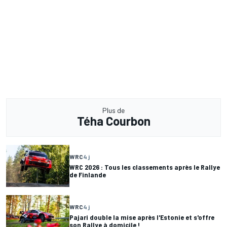
Plus de
Téha Courbon
WRC
4 j
WRC 2026 : Tous les classements après le Rallye
de Finlande
WRC
4 j
Pajari double la mise après l'Estonie et s'offre
son Rallye à domicile !