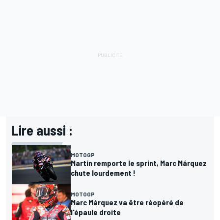
Lire aussi :
MOTOGP
Martín remporte le sprint, Marc Márquez
chute lourdement !
MOTOGP
Marc Márquez va être réopéré de
l'épaule droite