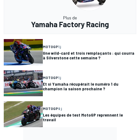
Plus de
Yamaha Factory Racing
MOTOGP
1 j
Une wild-card et trois remplaçants : qui courra
à Silverstone cette semaine ?
MOTOGP
1 j
Et si Yamaha récupérait le numéro 1 du
champion la saison prochaine ?
MOTOGP
9 j
Les équipes de test MotoGP reprennent le
travail