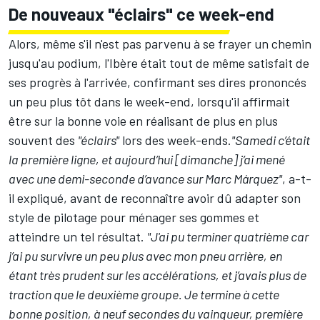
De nouveaux "éclairs" ce week-end
Alors, même s'il n'est pas parvenu à se frayer un chemin
jusqu'au podium, l'Ibère était tout de même satisfait de
ses progrès à l'arrivée, confirmant ses dires prononcés
un peu plus tôt dans le week-end, lorsqu'il affirmait
être sur la bonne voie en réalisant de plus en plus
souvent des
"éclairs"
lors des week-ends.
"Samedi c’était
la première ligne, et aujourd’hui [dimanche] j’ai mené
avec une demi-seconde d’avance sur
Marc Márquez
"
, a-t-
il expliqué, avant de reconnaître avoir dû adapter son
style de pilotage pour ménager ses gommes et
atteindre un tel résultat.
"J'ai pu terminer quatrième car
j’ai pu survivre un peu plus avec mon pneu arrière, en
étant très prudent sur les accélérations, et j’avais plus de
traction que le deuxième groupe. Je termine à cette
bonne position, à neuf secondes du vainqueur, première