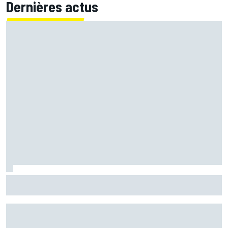
Dernières actus
Mika Häkkinen a hésité à revenir en F1 après avoir failli
mourir