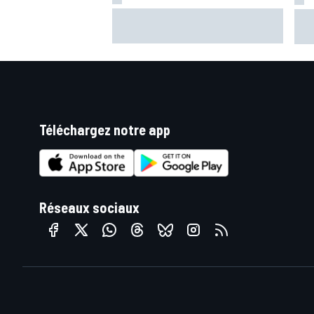
Acosta et ses chances de
Jor
victoire à Silverstone : "Il faudrait
pas
un miracle !"
cha
Téléchargez notre app
Réseaux sociaux