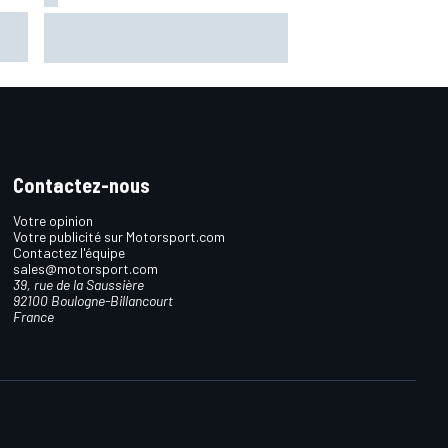
%"
Luca Marini attend une annonce
s la
sur son avenir dès ce week-end
Contactez-nous
Votre opinion
Votre publicité sur Motorsport.com
Contactez l'équipe
sales@motorsport.com
39, rue de la Saussière
92100 Boulogne-Billancourt
France