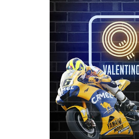
WRC
WEC