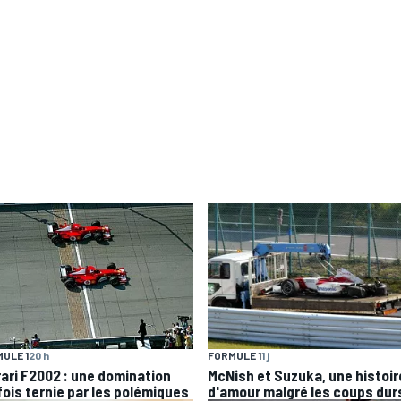
ULE 1
20 h
FORMULE 1
1 j
rari F2002 : une domination
McNish et Suzuka, une histoir
fois ternie par les polémiques
d'amour malgré les coups dur