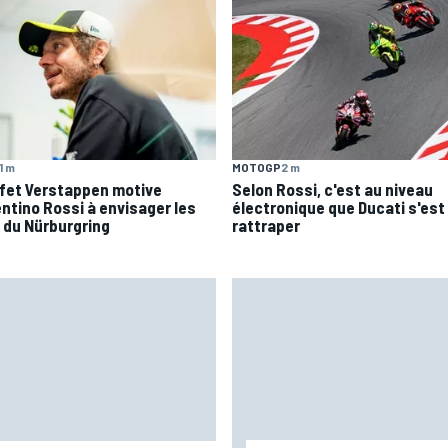
1 m
MOTOGP
2 m
ffet Verstappen motive
Selon Rossi, c'est au niveau
entino Rossi à envisager les
électronique que Ducati s'est 
 du Nürburgring
rattraper