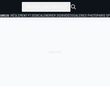
TOUTES LES SÉRIES
URCIS :
RÈGLEMENT F1 2026
CALENDRIER 2026
VIDÉOS
GALERIES PHOTO
PARIS S