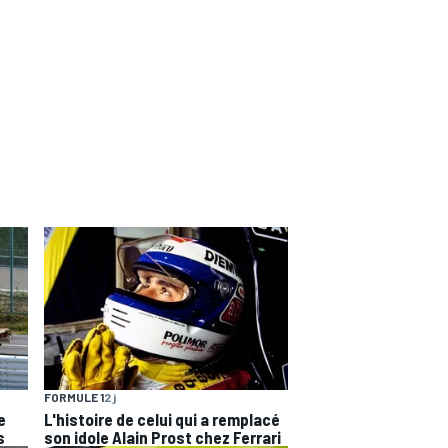
FORMULE 1
2 j
e
L'histoire de celui qui a remplacé
s
son idole Alain Prost chez Ferrari