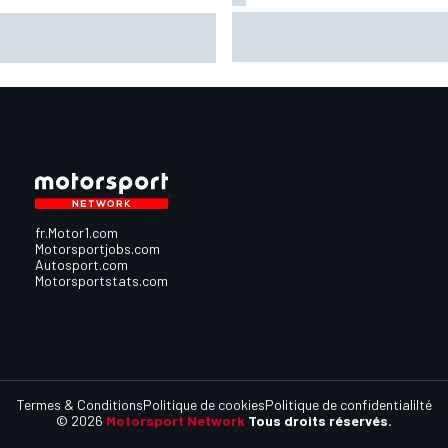
Bezzecchi "pas encore à 100
ge Martín : "Je ne comprends
mais impatient de revenir dan
 pourquoi je mène le
bagarre
mpionnat !"
fr.Motor1.com
Motorsportjobs.com
Autosport.com
Motorsportstats.com
Termes & Conditions
Politique de cookies
Politique de confidentialilté
© 2026
Motorsport Network
Tous droits réservés.