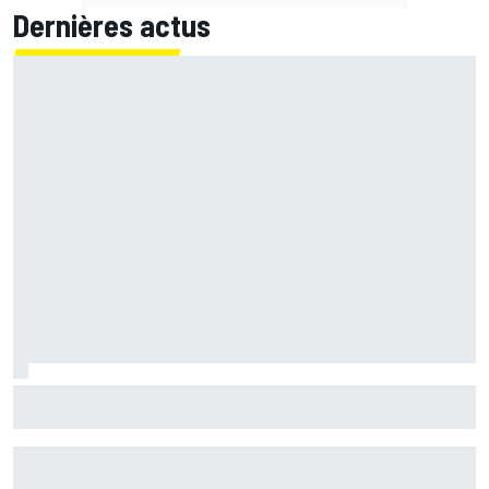
Dernières actus
Quartararo n'a jamais discuté de 2027 avec Yamaha :
"J'avais besoin d'air frais"