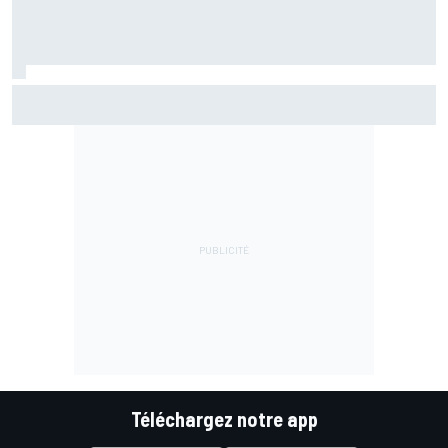
Marc Márquez assume enfin : "Le favori, c'est moi, non ?"
Téléchargez notre app