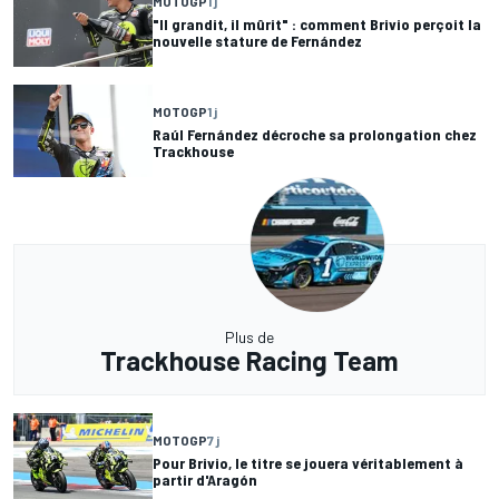
MOTOGP
1 j
"Il grandit, il mûrit" : comment Brivio perçoit la
nouvelle stature de Fernández
MOTOGP
1 j
Raúl Fernández décroche sa prolongation chez
Trackhouse
Plus de
Trackhouse Racing Team
MOTOGP
7 j
Pour Brivio, le titre se jouera véritablement à
partir d'Aragón