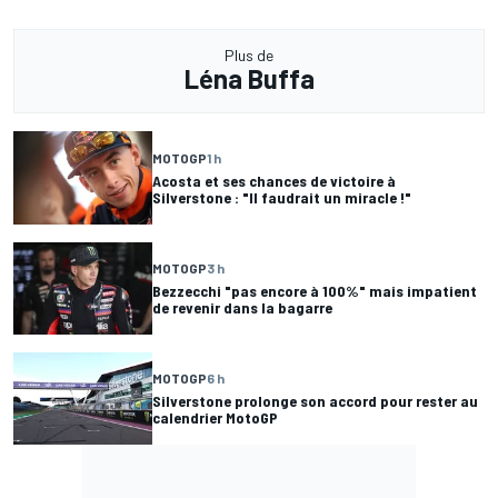
Plus de
Léna Buffa
MOTOGP
1 h
Acosta et ses chances de victoire à
Silverstone : "Il faudrait un miracle !"
MOTOGP
3 h
Bezzecchi "pas encore à 100%" mais impatient
de revenir dans la bagarre
MOTOGP
6 h
Silverstone prolonge son accord pour rester au
calendrier MotoGP