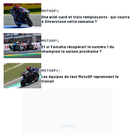
MOTOGP
1 j
Une wild-card et trois remplaçants : qui courra
à Silverstone cette semaine ?
MOTOGP
1 j
Et si Yamaha récupérait le numéro 1 du
champion la saison prochaine ?
MOTOGP
9 j
Les équipes de test MotoGP reprennent le
travail