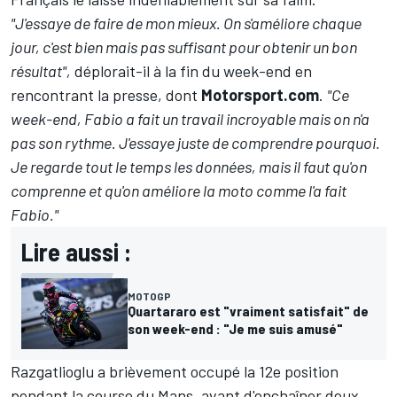
"J'essaye de faire de mon mieux. On s'améliore chaque
jour, c'est bien mais pas suffisant pour obtenir un bon
résultat",
déplorait-il à la fin du week-end en
rencontrant la presse, dont
Motorsport.com
.
"Ce
week-end, Fabio a fait un travail incroyable mais on n'a
pas son rythme. J'essaye juste de comprendre pourquoi.
Je regarde tout le temps les données, mais il faut qu'on
comprenne et qu'on améliore la moto comme l'a fait
Fabio."
Lire aussi :
MOTOGP
Quartararo est "vraiment satisfait" de
son week-end : "Je me suis amusé"
Razgatlioglu a brièvement occupé la 12e position
pendant la course du Mans, avant d'enchaîner deux