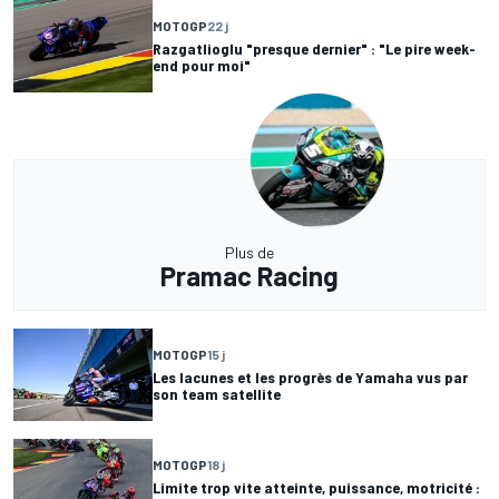
MOTOGP
22 j
Razgatlioglu "presque dernier" : "Le pire week-
end pour moi"
Plus de
Pramac Racing
MOTOGP
15 j
Les lacunes et les progrès de Yamaha vus par
son team satellite
MOTOGP
18 j
Limite trop vite atteinte, puissance, motricité :