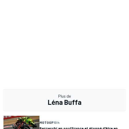
Plus de
Léna Buffa
MOTOGP
10 h
Bezzecchi en souffrance et étonné d'être en