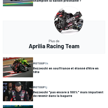
champion la saison prochaine ?
Plus de
Aprilia Racing Team
MOTOGP
1 h
Bezzecchi en souffrance et étonné d'être en
tête
MOTOGP
1 j
Bezzecchi "pas encore à 100%" mais impatient
de revenir dans la bagarre