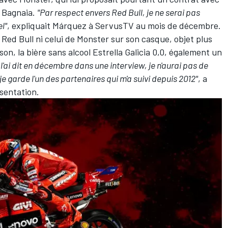
 Bagnaia
.
"Par respect envers Red Bull, je ne serai pas
l"
, expliquait Márquez à ServusTV au mois de décembre.
e Red Bull ni celui de Monster sur son casque, objet plus
son, la bière sans alcool Estrella Galicia 0,0, également un
'ai dit en décembre dans une interview, je n'aurai pas de
 garde l'un des partenaires qui m'a suivi depuis 2012"
, a
ésentation.