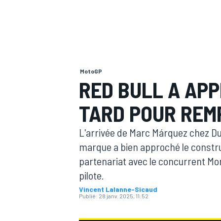
MotoGP
MOTOGP
RED BULL A AP
TARD POUR REM
L'arrivée de Marc Márquez chez Duca
marque a bien approché le constru
partenariat avec le concurrent Mon
pilote.
Vincent Lalanne-Sicaud
Publié:
28 janv. 2025, 11:52