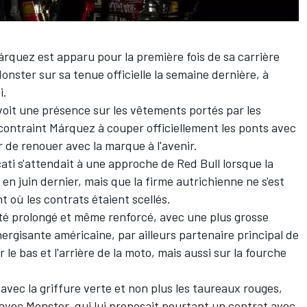
árquez
est apparu pour la première fois de sa carrière
nster sur sa tenue officielle la semaine dernière, à
i.
voit une présence sur les vêtements portés par les
 contraint Márquez à couper officiellement les ponts avec
r de renouer avec la marque à l'avenir
.
ati s'attendait à une approche de Red Bull lorsque la
n juin dernier, mais que la firme autrichienne ne s'est
 où les contrats étaient scellés.
té prolongé et même renforcé, avec une plus grosse
ergisante américaine, par ailleurs partenaire principal de
le bas et l'arrière de la moto, mais aussi sur la fourche
ec la griffure verte et non plus les taureaux rouges,
 avec Monster, qui lui proposait pourtant un contrat avec