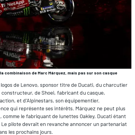
t la combinaison de Marc Márquez, mais pas sur son casque
logos de Lenovo, sponsor titre de Ducati, du charcutier
constructeur, de Shoei, fabricant du casque,
action, et d'Alpinestars, son équipementier.
'agence qui représente ses intérêts. Márquez ne peut plus
, comme le fabriquant de lunettes Oakley, Ducati étant
. Le pilote devrait en revanche annoncer un partenariat
s les prochains jours.