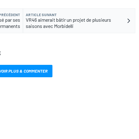
 PRÉCÉDENT
ARTICLE SUIVANT
sé par ses
VR46 aimerait bâtir un projet de plusieurs
ermanents
saisons avec Morbidelli
S
VOIR PLUS & COMMENTER