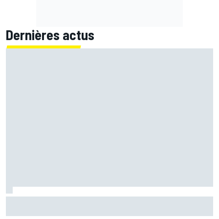
Dernières actus
Il y a 20 ans, Jenson Button décrochait sa première
victoire en F1