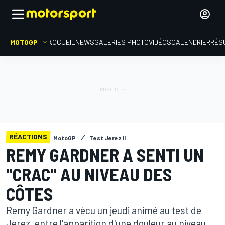
MOTOGP
ACCUEIL
NEWS
GALERIES PHOTO
VIDÉOS
CALENDRIER
RÉS
RÉACTIONS
MotoGP
Test Jerez II
REMY GARDNER A SENTI UN
"CRAC" AU NIVEAU DES
CÔTES
Remy Gardner a vécu un jeudi animé au test de
Jerez, entre l'apparition d'une douleur au niveau