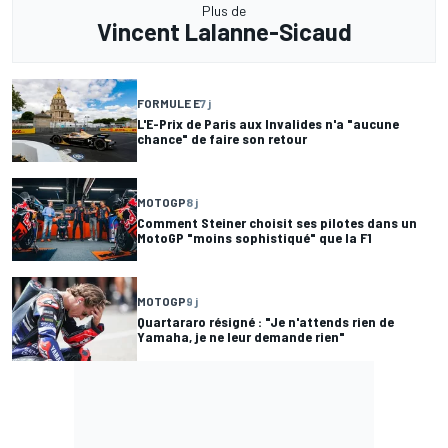
Plus de
Vincent Lalanne-Sicaud
FORMULE E
7 j
L'E-Prix de Paris aux Invalides n'a "aucune
chance" de faire son retour
MOTOGP
8 j
Comment Steiner choisit ses pilotes dans un
MotoGP "moins sophistiqué" que la F1
MOTOGP
9 j
Quartararo résigné : "Je n'attends rien de
Yamaha, je ne leur demande rien"