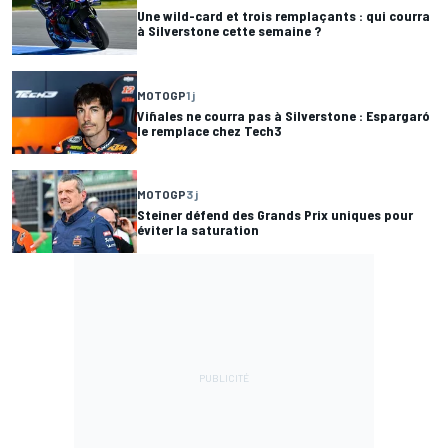
Une wild-card et trois remplaçants : qui courra
à Silverstone cette semaine ?
MOTOGP
1 j
Viñales ne courra pas à Silverstone : Espargaró
le remplace chez Tech3
MOTOGP
3 j
Steiner défend des Grands Prix uniques pour
éviter la saturation