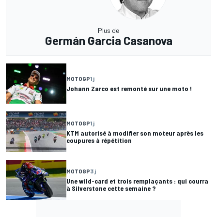
Plus de
Germán Garcia Casanova
MOTOGP
1 j
Johann Zarco est remonté sur une moto !
MOTOGP
1 j
KTM autorisé à modifier son moteur après les
coupures à répétition
MOTOGP
3 j
Une wild-card et trois remplaçants : qui courra
à Silverstone cette semaine ?