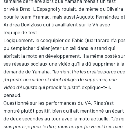
semaine dernière alors que Yamaha menait un test
privé à Brno. L'Espagnol y roulait, de même qu'Oliveira
pour le team Pramac, mais aussi
Augusto Fernández
et
Andrea Dovizioso
qui travaillaient sur le V4 avec
l'équipe de test.
Logiquement, le coéquipier de Fabio Quartararo n'a pas
pu s'empêcher d'aller jeter un œil dans le stand qui
abritait la moto en développement. Il a même posté sur
ses réseaux sociaux une vidéo qu'il a dû supprimer à la
demande de Yamaha.
"Ils m'ont tiré les oreilles parce que
j'ai posté une vidéo et m'ont obligé à la supprimer, une
vidéo d'Augusto qui prenait la piste",
explique-t-il,
penaud.
Questionné sur les performances du V4, Rins s'est
montré plutôt positif, bien qu'il ait mentionné un écart
de deux secondes au tour avec la moto actuelle.
"Je ne
sais pas si je peux le dire, mais ce que j'ai vu est très bien.