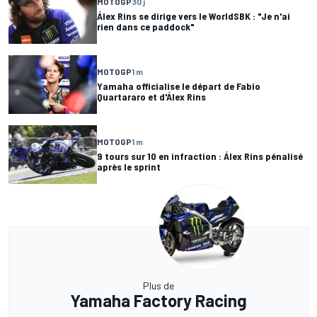
MOTOGP
30 j
Álex Rins se dirige vers le WorldSBK : "Je n'ai
rien dans ce paddock"
MOTOGP
1 m
Yamaha officialise le départ de Fabio
Quartararo et d'Álex Rins
MOTOGP
1 m
9 tours sur 10 en infraction : Álex Rins pénalisé
après le sprint
Plus de
Yamaha Factory Racing