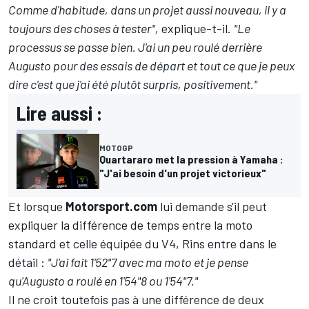
Comme d'habitude, dans un projet aussi nouveau, il y a
toujours des choses à tester",
explique-t-il.
"Le
processus se passe bien. J'ai un peu roulé derrière
Augusto pour des essais de départ et tout ce que je peux
dire c'est que j'ai été plutôt surpris, positivement."
Lire aussi :
MOTOGP
Quartararo met la pression à Yamaha :
"J'ai besoin d'un projet victorieux"
Et lorsque
Motorsport.com
lui demande s'il peut
expliquer la différence de temps entre la moto
standard et celle équipée du V4, Rins entre dans le
détail :
"J'ai fait 1'52"7 avec ma moto et je pense
qu'Augusto a roulé en 1'54"8 ou 1'54"7."
Il ne croit toutefois pas à une différence de deux