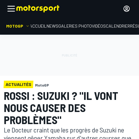
MOTOGP
ACCUEIL
NEWS
GALERIES PHOTO
VIDÉOS
CALENDRIER
RÉS
ACTUALITÉS
MotoGP
ROSSI : SUZUKI ? "IL VONT
NOUS CAUSER DES
PROBLÈMES"
Le Docteur craint que les progrès de Suzuki ne
viennent gêner Yamaha sur d'autres courses que