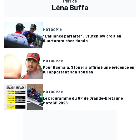
Plus de
Léna Buffa
MOTOGP
1 h
"L'alliance parfaite" : Crutchlow croit en
Quartararo chez Honda
MOTOGP
3 h
Pour Bagnaia, Stoner a affirmé une évidence en
lui apportant son soutien
MOTOGP
3 h
Le programme du GP de Grande-Bretagne
MotoGP 2026