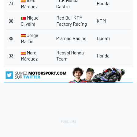
Álex
LCR Honda
73
Honda
Márquez
Castrol
Miguel
Red Bull KTM
88
KTM
Oliveira
Factory Racing
Jorge
89
Pramac Racing
Ducati
Martín
Marc
Repsol Honda
93
Honda
Márquez
Team