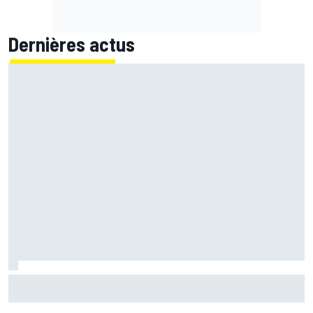
Dernières actus
Márquez reste dans le doute avec son épaule