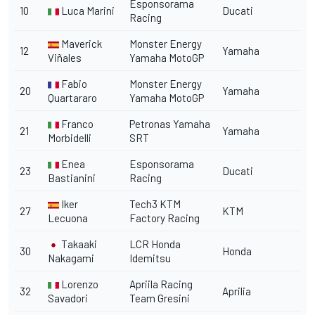
Esponsorama
10
Luca Marini
Ducati
Racing
Maverick
Monster Energy
12
Yamaha
Viñales
Yamaha MotoGP
Fabio
Monster Energy
20
Yamaha
Quartararo
Yamaha MotoGP
Franco
Petronas Yamaha
21
Yamaha
Morbidelli
SRT
Enea
Esponsorama
23
Ducati
Bastianini
Racing
Iker
Tech3 KTM
27
KTM
Lecuona
Factory Racing
Takaaki
LCR Honda
30
Honda
Nakagami
Idemitsu
Lorenzo
Apriila Racing
32
Aprilia
Savadori
Team Gresini