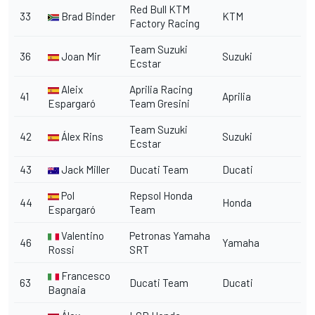
Red Bull KTM
33
Brad Binder
KTM
Factory Racing
Team Suzuki
36
Joan Mir
Suzuki
Ecstar
Aleix
Aprilia Racing
41
Aprilia
Espargaró
Team Gresini
Team Suzuki
42
Álex Rins
Suzuki
Ecstar
43
Jack Miller
Ducati Team
Ducati
Pol
Repsol Honda
44
Honda
Espargaró
Team
Valentino
Petronas Yamaha
46
Yamaha
Rossi
SRT
Francesco
63
Ducati Team
Ducati
Bagnaia