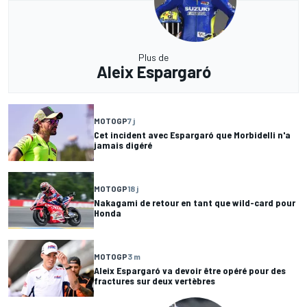
Plus de
Aleix Espargaró
MOTOGP
7 j
Cet incident avec Espargaró que Morbidelli n'a
jamais digéré
MOTOGP
18 j
Nakagami de retour en tant que wild-card pour
Honda
MOTOGP
3 m
Aleix Espargaró va devoir être opéré pour des
fractures sur deux vertèbres