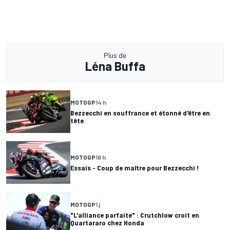
Plus de
Léna Buffa
MOTOGP
14 h
Bezzecchi en souffrance et étonné d'être en
tête
MOTOGP
16 h
Essais - Coup de maître pour Bezzecchi !
MOTOGP
1 j
"L'alliance parfaite" : Crutchlow croit en
Quartararo chez Honda