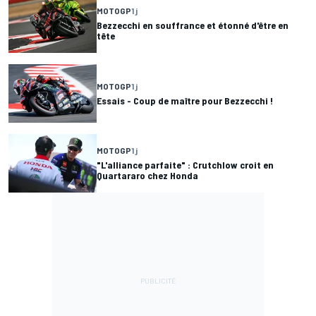
MOTOGP
1 j
Bezzecchi en souffrance et étonné d'être en
tête
MOTOGP
1 j
Essais - Coup de maître pour Bezzecchi !
MOTOGP
1 j
"L'alliance parfaite" : Crutchlow croit en
Quartararo chez Honda