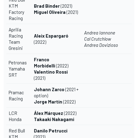
KTM
Brad Binder
(2021)
Factory
Miguel Oliveira
(2021)
Racing
Aprilia
Andrea Iannone
Racing
Aleix Espargaró
Cal Crutchlow
Team
(2022)
Andrea Dovizioso
Gresini
Franco
Petronas
Morbidelli
(2022)
Yamaha
Valentino Rossi
SRT
(2021)
Johann Zarco
(2021 +
Pramac
option)
Racing
Jorge Martín
(2022)
LCR
Álex Márquez
(2022)
Honda
Takaaki Nakagami
Red Bull
Danilo Petrucci
KTM
(2021)