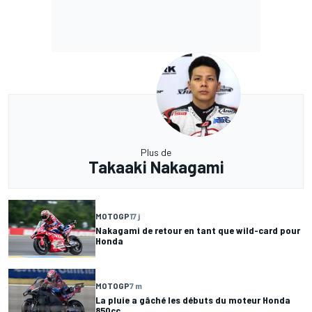
Plus de
Takaaki Nakagami
MOTOGP
17 j
Nakagami de retour en tant que wild-card pour
Honda
MOTOGP
7 m
La pluie a gâché les débuts du moteur Honda
850cc