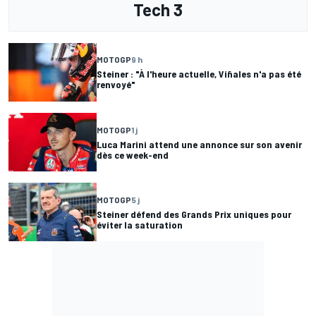
Tech 3
MOTOGP
9 h
Steiner : "À l'heure actuelle, Viñales n'a pas été
renvoyé"
MOTOGP
1 j
Luca Marini attend une annonce sur son avenir
dès ce week-end
MOTOGP
5 j
Steiner défend des Grands Prix uniques pour
éviter la saturation