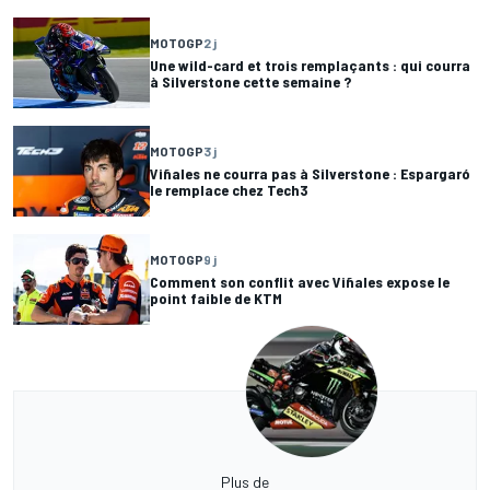
MOTOGP
2 j
Une wild-card et trois remplaçants : qui courra
à Silverstone cette semaine ?
MOTOGP
3 j
Viñales ne courra pas à Silverstone : Espargaró
le remplace chez Tech3
MOTOGP
9 j
Comment son conflit avec Viñales expose le
point faible de KTM
Plus de