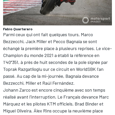
Fabio Quartararo
Parmi ceux qui ont fait quelques tours,
Marco
Bezzecchi
,
Jack Miller
et
Pecco Bagnaia
se sont
échangé la première place à plusieurs reprises. Le vice-
Champion du monde 2021 a établi la référence en
1'40"351, à près de huit secondes de la pole signée par
Toprak Razgatlioglu sur ce circuit en WorldSBK l'an
passé. Au cap de la mi-journée, Bagnaia devance
Bezzecchi, Miller et
Raúl Fernández
.
Johann Zarco est encore cinquième avec son temps
réalisé avant l'interruption. Le Français devance
Marc
Márquez
et les pilotes KTM officiels,
Brad Binder
et
Miguel Oliveira
. Álex Rins occupe la neuvième place