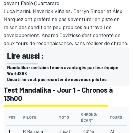
devant
Fabio Quartararo
.
Luca Marini
,
Maverick Viñales
,
Darryn Binder
et
Álex
Márquez
ont préféré ne pas s'aventurer en piste en
raison des conditions peu propices au travail de
développement.
Andrea Dovizioso
s'est contenté de
deux tours de reconnaissance, sans réaliser de chrono.
Lire aussi :
Mandalika : certains teams avantagés par leur équipe
WorldSBK
Ducati ne veut pas recruter de nouveaux pilotes
Test Mandalika - Jour 1 - Chronos à
13h00
CHRONO/
POS.
PILOTE
MOTO
TOURS
ÉCART
1
P. Bagnaia
Ducati
1'40"351
23