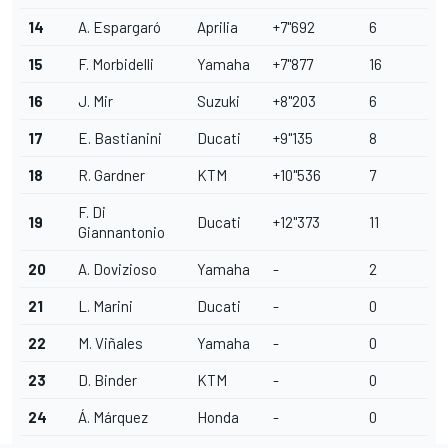
14
A. Espargaró
Aprilia
+7"692
6
15
F. Morbidelli
Yamaha
+7"877
16
16
J. Mir
Suzuki
+8"203
6
17
E. Bastianini
Ducati
+9"135
8
18
R. Gardner
KTM
+10"536
7
F. Di
19
Ducati
+12"373
11
Giannantonio
20
A. Dovizioso
Yamaha
-
2
21
L. Marini
Ducati
-
0
22
M. Viñales
Yamaha
-
0
23
D. Binder
KTM
-
0
24
Á. Márquez
Honda
-
0