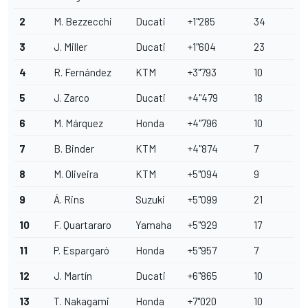
2
M. Bezzecchi
Ducati
+1"285
34
3
J. Miller
Ducati
+1"604
23
4
R. Fernández
KTM
+3"793
10
5
J. Zarco
Ducati
+4"479
18
6
M. Márquez
Honda
+4"796
10
7
B. Binder
KTM
+4"874
7
8
M. Oliveira
KTM
+5"094
9
9
Á. Rins
Suzuki
+5"099
21
10
F. Quartararo
Yamaha
+5"929
17
11
P. Espargaró
Honda
+5"957
7
12
J. Martín
Ducati
+6"865
10
13
T. Nakagami
Honda
+7"020
10