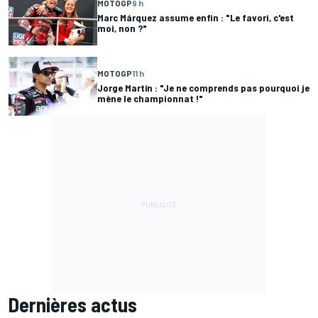
MOTOGP
9 h
Marc Márquez assume enfin : "Le favori, c'est
moi, non ?"
MOTOGP
11 h
Jorge Martín : "Je ne comprends pas pourquoi je
mène le championnat !"
Dernières actus