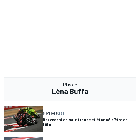
Plus de
Léna Buffa
MOTOGP
22 h
Bezzecchi en souffrance et étonné d'être en
tête