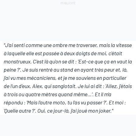
"J'ai senti comme une ombre me traverser, mais la vitesse
à laquelle elle est passée à deux doigts de moi, c'était
monstrueux. C'est là qu'on se dit : 'Est-ce que ça en vaut la
peine ?'. Je suis rentré au stand en ayant très peur et, là,
j'ai vu mes mécaniciens, et je me souviens en particulier
de l'un d'eux, Alex, qui sanglotait. Je lui ai dit : 'Allez, j'étais
à trois ou quatre mètres quand même…'. Et il m'a
répondu : 'Mais l'autre moto, tu l'as vu passer ?'. Et moi :
'Quelle autre ?'. Oui, ce jour-là, j'ai joué mon joker."