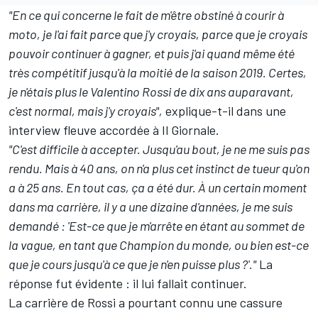
"En ce qui concerne le fait de m'être obstiné à courir à
moto, je l'ai fait parce que j'y croyais, parce que je croyais
pouvoir continuer à gagner, et puis j'ai quand même été
très compétitif jusqu'à la moitié de la saison 2019. Certes,
je n'étais plus le Valentino Rossi de dix ans auparavant,
c'est normal, mais j'y croyais",
explique-t-il dans une
interview fleuve accordée à Il Giornale.
"C'est difficile à accepter. Jusqu'au bout, je ne me suis pas
rendu. Mais à 40 ans, on n'a plus cet instinct de tueur qu'on
a à 25 ans. En tout cas, ça a été dur. À un certain moment
dans ma carrière, il y a une dizaine d'années, je me suis
demandé : 'Est-ce que je m'arrête en étant au sommet de
la vague, en tant que Champion du monde, ou bien est-ce
que je cours jusqu'à ce que je n'en puisse plus ?'."
La
réponse fut évidente : il lui fallait continuer.
La carrière de Rossi a pourtant connu une cassure