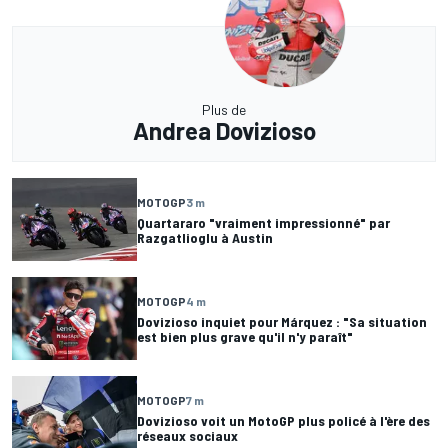
Plus de
Andrea Dovizioso
MOTOGP
3 m
Quartararo "vraiment impressionné" par
Razgatlioglu à Austin
MOTOGP
4 m
Dovizioso inquiet pour Márquez : "Sa situation
est bien plus grave qu'il n'y paraît"
MOTOGP
7 m
Dovizioso voit un MotoGP plus policé à l'ère des
réseaux sociaux