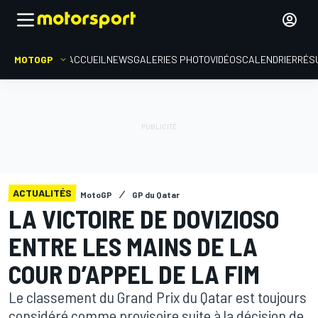
MOTOGP
ACCUEIL
NEWS
GALERIES PHOTO
VIDÉOS
CALENDRIER
RÉS
ACTUALITÉS
MotoGP
GP du Qatar
LA VICTOIRE DE DOVIZIOSO
ENTRE LES MAINS DE LA
COUR D’APPEL DE LA FIM
Le classement du Grand Prix du Qatar est toujours
considéré comme provisoire suite à la décision de