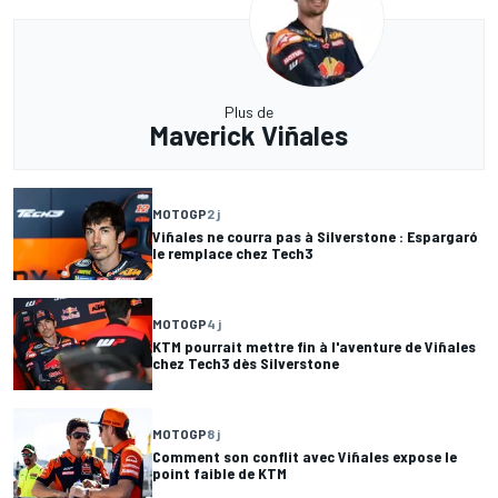
Plus de
Maverick Viñales
MOTOGP
2 j
Viñales ne courra pas à Silverstone : Espargaró
le remplace chez Tech3
MOTOGP
4 j
KTM pourrait mettre fin à l'aventure de Viñales
chez Tech3 dès Silverstone
MOTOGP
8 j
Comment son conflit avec Viñales expose le
point faible de KTM