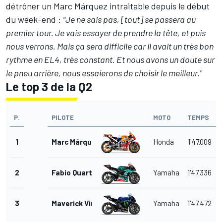
détrôner un
Marc Márquez
intraitable depuis le début
du week-end :
"Je ne sais pas, [tout] se passera au
premier tour. Je vais essayer de prendre la tête, et puis
nous verrons. Mais ça sera difficile car il avait un très bon
rythme en EL4, très constant. Et nous avons un doute sur
le pneu arrière, nous essaierons de choisir le meilleur."
Le top 3 de la Q2
P.
PILOTE
MOTO
TEMPS
1
Marc Márquez
Honda
1'47.009
2
Fabio Quartararo
Yamaha
1'47.336
3
Maverick Viñales
Yamaha
1'47.472