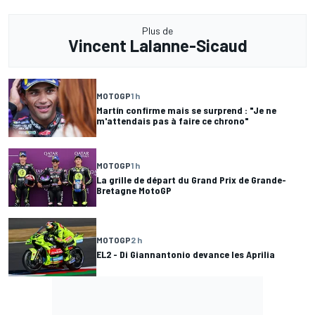
Plus de
Vincent Lalanne-Sicaud
MOTOGP
1 h
Martín confirme mais se surprend : "Je ne
m'attendais pas à faire ce chrono"
MOTOGP
1 h
La grille de départ du Grand Prix de Grande-
Bretagne MotoGP
MOTOGP
2 h
EL2 - Di Giannantonio devance les Aprilia