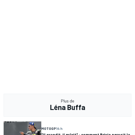
Plus de
Léna Buffa
MOTOGP
14 h
"Il grandit, il mûrit" : comment Brivio perçoit la