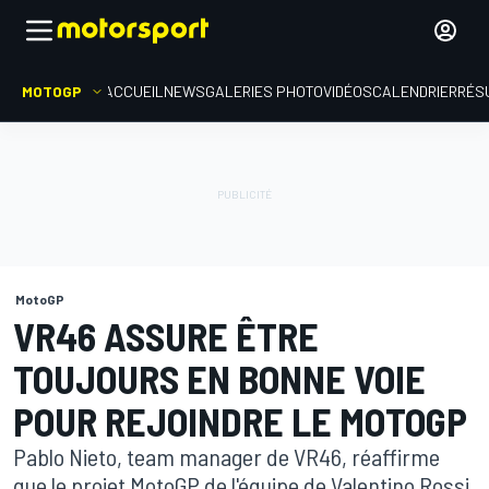
MOTOGP
ACCUEIL
NEWS
GALERIES PHOTO
VIDÉOS
CALENDRIER
RÉS
MotoGP
VR46 ASSURE ÊTRE
TOUJOURS EN BONNE VOIE
POUR REJOINDRE LE MOTOGP
Pablo Nieto, team manager de VR46, réaffirme
que le projet MotoGP de l'équipe de Valentino Rossi