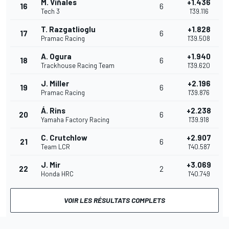
M. Viñales
+1.436
16
6
Tech 3
1'39.116
T. Razgatlioglu
+1.828
17
6
Pramac Racing
1'39.508
A. Ogura
+1.940
18
6
Trackhouse Racing Team
1'39.620
J. Miller
+2.196
19
6
Pramac Racing
1'39.876
Á. Rins
+2.238
20
6
Yamaha Factory Racing
1'39.918
C. Crutchlow
+2.907
21
6
Team LCR
1'40.587
J. Mir
+3.069
22
2
Honda HRC
1'40.749
VOIR LES RÉSULTATS COMPLETS