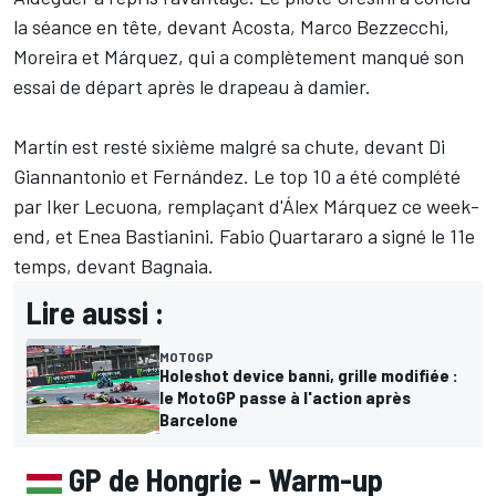
la séance en tête, devant Acosta, Marco Bezzecchi,
Moreira et Márquez, qui a complètement manqué son
essai de départ après le drapeau à damier.
Martín est resté sixième malgré sa chute, devant Di
Giannantonio et Fernández. Le top 10 a été complété
par Iker Lecuona, remplaçant d'
Álex Márquez
ce week-
end, et Enea Bastianini. Fabio Quartararo a signé le 11e
temps, devant Bagnaia.
Lire aussi :
MOTOGP
Holeshot device banni, grille modifiée :
le MotoGP passe à l'action après
Barcelone
GP de Hongrie - Warm-up