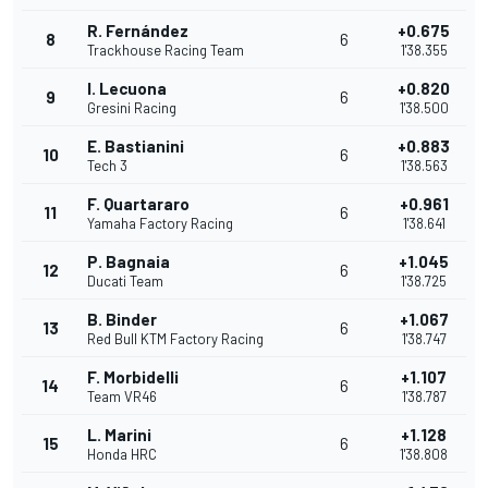
R. Fernández
+0.675
8
6
Trackhouse Racing Team
1'38.355
I. Lecuona
+0.820
9
6
Gresini Racing
1'38.500
E. Bastianini
+0.883
10
6
Tech 3
1'38.563
F. Quartararo
+0.961
11
6
Yamaha Factory Racing
1'38.641
P. Bagnaia
+1.045
12
6
Ducati Team
1'38.725
B. Binder
+1.067
13
6
Red Bull KTM Factory Racing
1'38.747
F. Morbidelli
+1.107
14
6
Team VR46
1'38.787
L. Marini
+1.128
15
6
Honda HRC
1'38.808