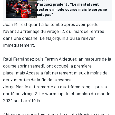
Márquez prudent : "Le mental veut
rester en mode course mais le corps ne
suit pas"
Joan Mir est quant à lui tombé après avoir perdu
l'avant au freinage du virage 12, qui marque l'entrée
dans une chicane. Le Majorquin a pu se relever
immédiatement.
Raúl Fernández puis Fermín Aldeguer, animateurs de la
course sprint samedi, ont occupé la première
place, mais Acosta a fait nettement mieux à moins de
deux minutes de la fin de la séance.
Jorge Martín est remonté au quatrième rang... puis a
chuté au virage 2. Le warm-up du champion du monde
2024 s'est arrêté là.
Aldeguer a repris l'avantage. Le pilote Gresini a conclu