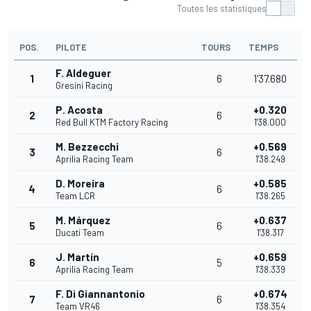
Toutes les statistiques
POS.
PILOTE
TOURS
TEMPS
F. Aldeguer
1
6
1'37.680
Gresini Racing
P. Acosta
+0.320
2
6
Red Bull KTM Factory Racing
1'38.000
M. Bezzecchi
+0.569
3
6
Aprilia Racing Team
1'38.249
D. Moreira
+0.585
4
6
Team LCR
1'38.265
M. Márquez
+0.637
5
6
Ducati Team
1'38.317
J. Martín
+0.659
6
5
Aprilia Racing Team
1'38.339
F. Di Giannantonio
+0.674
7
6
Team VR46
1'38.354