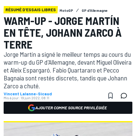
RÉSUMÉ D'ESSAIS LIBRES
MotoGP
GP d'Allemagne
WARM-UP - JORGE MARTÍN
EN TÊTE, JOHANN ZARCO À
TERRE
Jorge Martín a signé le meilleur temps au cours du
warm-up du GP d'Allemagne, devant Miguel Oliveira
et Aleix Espargaró. Fabio Quartararo et Pecco
Bagnaia sont restés discrets, tandis que Johann
Zarco a chuté.
Vincent Lalanne-Sicaud
Mis à jour:
19 juin 2022, 08:11
AJOUTER COMME SOURCE PRIVILÉGIÉE