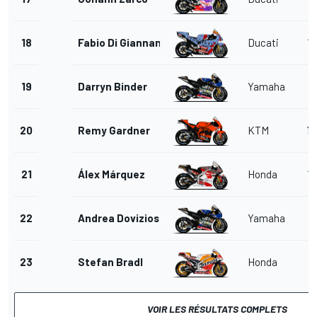
18
Fabio Di Giannantonio
Ducati
12
19
Darryn Binder
Yamaha
11
20
Remy Gardner
KTM
14
21
Álex Márquez
Honda
13
22
Andrea Dovizioso
Yamaha
9
23
Stefan Bradl
Honda
11
VOIR LES RÉSULTATS COMPLETS