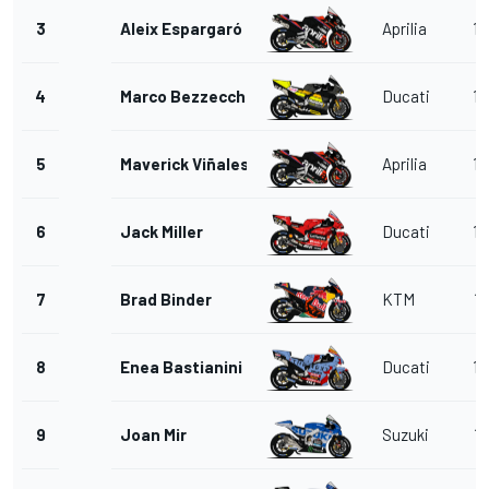
3
Aleix Espargaró
Aprilia
14
4
Marco Bezzecchi
Ducati
14
5
Maverick Viñales
Aprilia
14
6
Jack Miller
Ducati
14
7
Brad Binder
KTM
15
8
Enea Bastianini
Ducati
14
9
Joan Mir
Suzuki
13