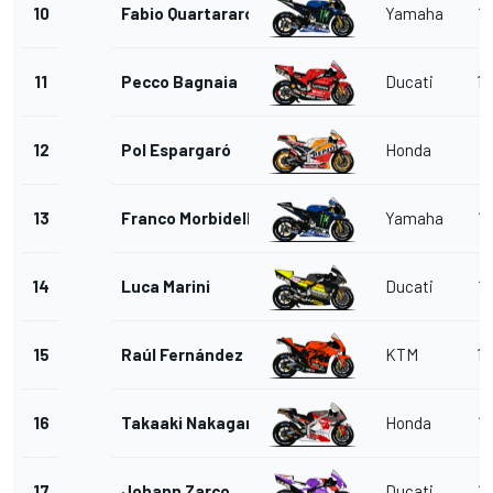
10
Fabio Quartararo
Yamaha
13
11
Pecco Bagnaia
Ducati
14
12
Pol Espargaró
Honda
11
13
Franco Morbidelli
Yamaha
13
14
Luca Marini
Ducati
15
15
Raúl Fernández
KTM
14
16
Takaaki Nakagami
Honda
13
17
Johann Zarco
Ducati
12