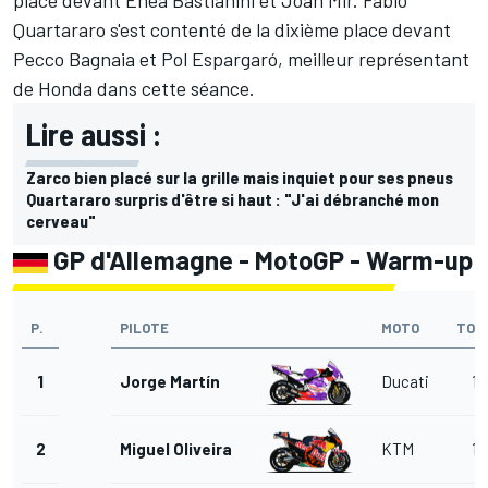
Quartararo s'est contenté de la dixième place devant
Pecco Bagnaia et
Pol Espargaró
, meilleur représentant
de Honda dans cette séance.
Lire aussi :
Zarco bien placé sur la grille mais inquiet pour ses pneus
Quartararo surpris d'être si haut : "J'ai débranché mon
cerveau"
GP d'Allemagne - MotoGP - Warm-up
P.
PILOTE
MOTO
TOU
1
Jorge Martín
Ducati
14
2
Miguel Oliveira
KTM
14