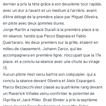
dernier a pris la tête grâce à son deuxième tour rapide,
avec un dur à l'avant et un medium à l'arrière, avant
d'être délogé de la première place par
Miguel Oliveira
,
en piste avec deux gommes dures.
Jorge Martín
a replacé Ducati à la première place à la
mi-séance, tandis que
Pecco Bagnaia
et Fabio
Quartararo, les deux premiers sur la grille, étaient en
milieu de classement.
Johann Zarco
, qui les
accompagnera en première ligne, n'occupait que la 17e
place, et a conclu sa séance avec une chute au virage
13.
Aucun pilote n'est venu battre son coéquipier, qui a
conclu la séance devant Oliveira et Aleix Espargaró.
Marco Bezzecchi
s'est classé au quatrième rang devant
un
Maverick Viñales
venu confirmer le potentiel de
l'Aprilia et
Jack Miller
.
Brad Binder
a pris la septième
place devant
Enea Bastianini
et
Joan Mir
. Fabio