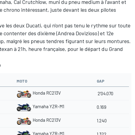
amaha,
Cal Crutchlow
, muni du pneu medium à l'avant et
me chrono intéressant, juste devant les deux pilotes
.
ve les deux Ducati, qui n'ont pas tenu le rythme sur toute
se contenter des dixième (
Andrea Dovizioso
) et 12e
p, malgré les pneus tendres figurant sur leurs montures.
xan à 21h, heure française, pour le départ du Grand
p
MOTO
GAP
Honda RC213V
2'04.070
Yamaha YZR-M1
0.169
Honda RC213V
1.240
Yamaha YZR-M1
1.322