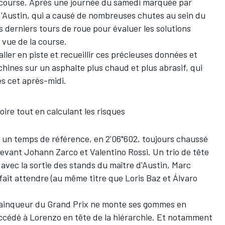
 course. Après une journée du samedi marquée par
'Austin, qui a causé de nombreuses chutes au sein du
es derniers tours de roue pour évaluer les solutions
 vue de la course.
aller en piste et recueillir ces précieuses données et
ines sur un asphalte plus chaud et plus abrasif, qui
es cet après-midi.
oire tout en calculant les risques
er un temps de référence, en 2'06"602, toujours chaussé
 devant
Johann Zarco
et
Valentino Rossi
. Un trio de tête
avec la sortie des stands du maître d'Austin, Marc
 fait attendre (au même titre que Loris Baz et
Álvaro
vainqueur du Grand Prix ne monte ses gommes en
uccédé à Lorenzo en tête de la hiérarchie. Et notamment