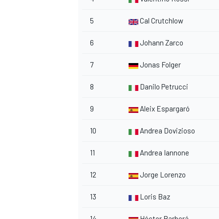
5
Cal Crutchlow
6
Johann Zarco
7
Jonas Folger
8
Danilo Petrucci
9
Aleix Espargaró
10
Andrea Dovizioso
11
Andrea Iannone
12
Jorge Lorenzo
13
Loris Baz
14
Héctor Barberá