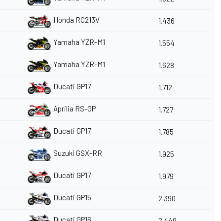
Honda RC213V
1.436
Yamaha YZR-M1
1.554
Yamaha YZR-M1
1.628
Ducati GP17
1.712
Aprilia RS-GP
1.727
Ducati GP17
1.785
Suzuki GSX-RR
1.925
Ducati GP17
1.979
Ducati GP15
2.390
Ducati GP16
2.449