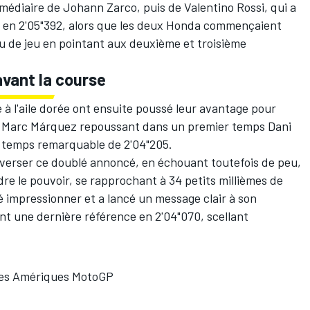
rmédiaire de Johann Zarco, puis de Valentino Rossi, qui a
 en 2'05"392, alors que les deux Honda commençaient
u de jeu en pointant aux deuxième et troisième
vant la course
e à l'aile dorée ont ensuite poussé leur avantage pour
,
Marc Márquez
repoussant dans un premier temps
Dani
 temps remarquable de 2'04"205.
nverser ce doublé annoncé, en échouant toutefois de peu,
re le pouvoir, se rapprochant à 34 petits millièmes de
é impressionner et a lancé un message clair à son
nt une dernière référence en 2'04"070, scellant
 des Amériques MotoGP