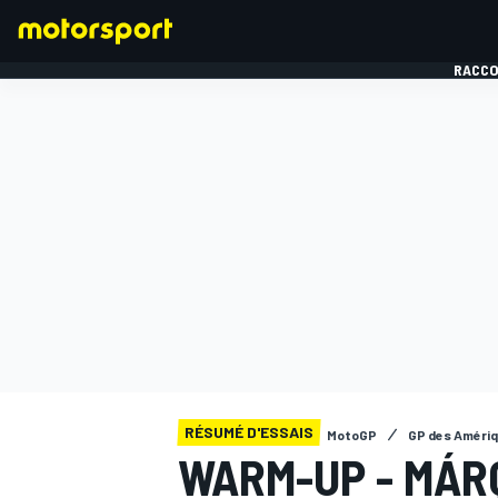
RACCO
FORMULE 1
RÉSUMÉ D'ESSAIS
MotoGP
GP des Améri
WARM-UP - MÁR