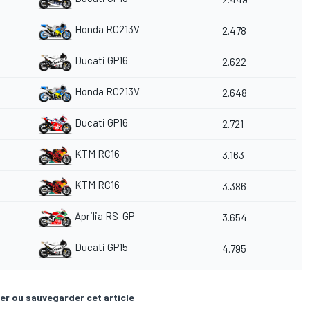
Honda RC213V
2.478
Ducati GP16
2.622
Honda RC213V
2.648
Ducati GP16
2.721
KTM RC16
3.163
KTM RC16
3.386
Aprilia RS-GP
3.654
Ducati GP15
4.795
er ou sauvegarder cet article