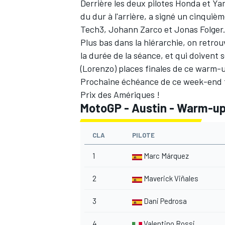
Derrière les deux pilotes Honda et Y
du dur à l'arrière, a signé un cinquiè
Tech3, Johann Zarco et
Jonas Folger
Plus bas dans la hiérarchie, on retrou
la durée de la séance, et qui doivent 
AUTRES CHAMPIONNATS
(Lorenzo) places finales de ce warm-u
Prochaine échéance de ce week-end te
Prix des Amériques !
MotoGP - Austin - Warm-u
CLA
PILOTE
1
Marc Márquez
2
Maverick Viñales
3
Dani Pedrosa
4
Valentino Rossi