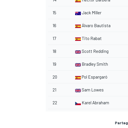
15
Jack Miller
16
Álvaro Bautista
17
Tito Rabat
18
Scott Redding
19
Bradley Smith
20
Pol Espargaró
21
Sam Lowes
22
Karel Abraham
Partag