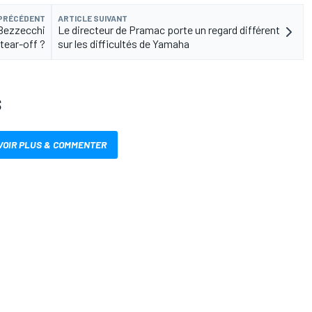
 PRÉCÉDENT
ARTICLE SUIVANT
e Bezzecchi
Le directeur de Pramac porte un regard différent
 tear-off ?
sur les difficultés de Yamaha
S
VOIR PLUS & COMMENTER