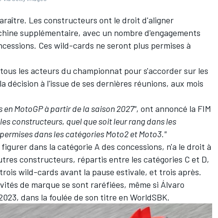
raître. Les constructeurs ont le droit d'aligner
achine supplémentaire, avec un nombre d'engagements
ncessions
. Ces wild-cards ne seront plus permises à
tous les acteurs du championnat
pour s'accorder sur les
a décision à l'issue de ses dernières réunions, aux mois
 en MotoGP à partir de la saison 2027"
, ont annoncé la FIM
 les constructeurs, quel que soit leur rang dans les
 permises dans les catégories Moto2 et Moto3."
igurer dans la catégorie A des concessions, n'a le droit à
tres constructeurs, répartis entre les catégories C et D,
 trois wild-cards avant la pause estivale, et trois après.
invités de marque se sont raréfiées, même si
Álvaro
 2023
, dans la foulée de son titre en WorldSBK.