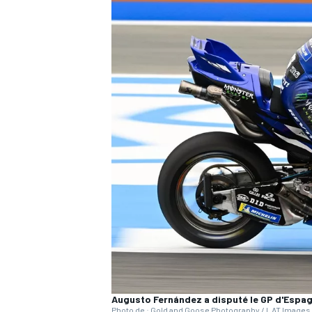
WRC
WEC
Augusto Fernández a disputé le GP d'Espag
Photo de : Gold and Goose Photography / LAT Images 