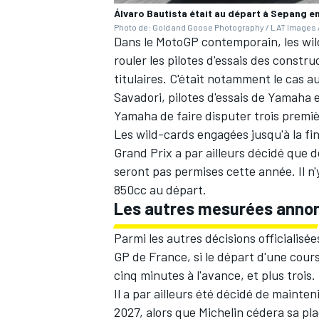
Álvaro Bautista était au départ à Sepang e
Photo de: Gold and Goose Photography / LAT Images /
Dans le MotoGP contemporain, les wil
rouler les pilotes d'essais des constr
titulaires. C'était notamment le cas 
AUTRES CHAMPIONNATS
Savadori
, pilotes d'essais de Yamaha e
Yamaha de faire disputer trois premiè
Les wild-cards engagées jusqu'à la fi
Grand Prix a par ailleurs décidé que 
seront pas permises cette année. Il n
850cc au départ.
Les autres mesurées anno
Parmi les autres décisions officialisé
GP de France, si le départ d'une cour
cinq minutes à l'avance, et plus trois.
Il a par ailleurs été décidé de mainten
2027, alors que Michelin cédera sa plac