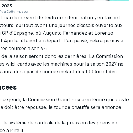
n 2023.
 via Getty Images
d-cards servent de tests grandeur nature, en faisant
ucteurs, surtout avant une journée d'essais ouverte aux
au GP d'Espagne, où
Augusto Fernández
et
Lorenzo
t Aprilia, étaient au départ. L'an passé, cela a permis à
res courses à son V4.
n de la saison seront donc les dernières. La Commission
des wild-cards avec les
machines pour la saison 2027
ne
'y aura donc pas de course mêlant des 1000cc et des
ncées
es ce jeudi, la Commission Grand Prix a entériné que dès le
se doit être repoussé, le tour de chauffe sera annoncé
ir le
système de contrôle de la pression des pneus
en
e à Pirelli.