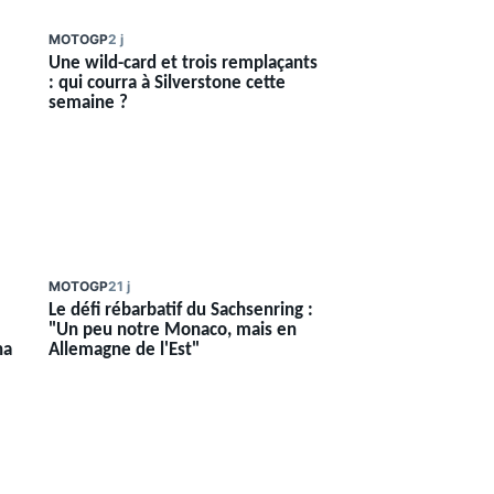
MOTOGP
2 j
Une wild-card et trois remplaçants
: qui courra à Silverstone cette
semaine ?
MOTOGP
21 j
Le défi rébarbatif du Sachsenring :
"Un peu notre Monaco, mais en
ha
Allemagne de l'Est"