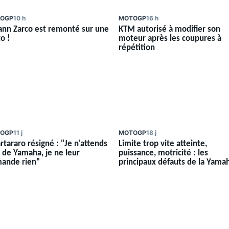
OGP
10 h
MOTOGP
16 h
ann Zarco est remonté sur une
KTM autorisé à modifier son
o !
moteur après les coupures à
répétition
OGP
11 j
MOTOGP
18 j
tararo résigné : "Je n'attends
Limite trop vite atteinte,
n de Yamaha, je ne leur
puissance, motricité : les
ande rien"
principaux défauts de la Yama