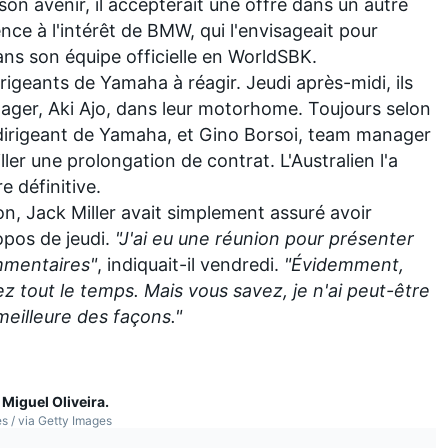
on avenir, il accepterait une offre dans un autre
ence à l'intérêt de BMW, qui l'envisageait pour
ns son équipe officielle en WorldSBK.
rigeants de Yamaha à réagir. Jeudi après-midi, ils
nager, Aki Ajo, dans leur motorhome. Toujours selon
 dirigeant de Yamaha, et Gino Borsoi, team manager
er une prolongation de contrat. L'Australien l'a
e définitive.
n, Jack Miller avait simplement assuré avoir
pos de jeudi.
"J'ai eu une réunion pour présenter
mmentaires"
, indiquait-il vendredi.
"Évidemment,
ez tout le temps. Mais vous savez, je n'ai peut-être
meilleure des façons."
 Miguel Oliveira.
s / via Getty Images