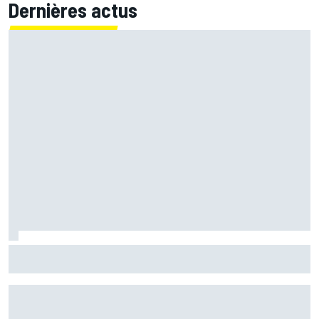
Dernières actus
Bagnaia : "Álex Márquez est devenu le pilote de référence
chez Ducati"