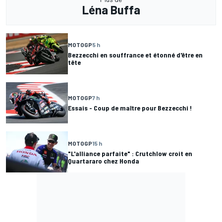
Léna Buffa
MOTOGP
5 h
Bezzecchi en souffrance et étonné d'être en
tête
MOTOGP
7 h
Essais - Coup de maître pour Bezzecchi !
MOTOGP
15 h
"L'alliance parfaite" : Crutchlow croit en
Quartararo chez Honda