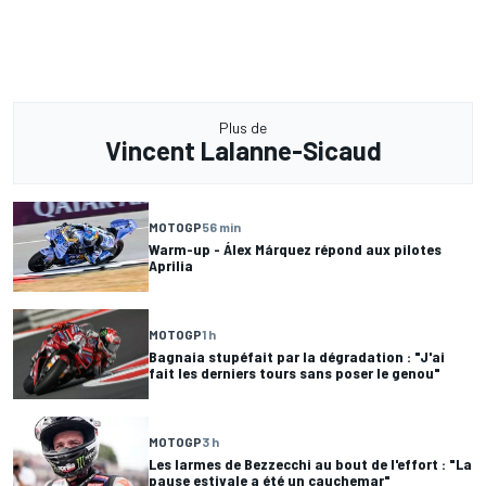
Plus de
Vincent Lalanne-Sicaud
MOTOGP
56 min
Warm-up - Álex Márquez répond aux pilotes
Aprilia
MOTOGP
1 h
Bagnaia stupéfait par la dégradation : "J'ai
fait les derniers tours sans poser le genou"
MOTOGP
3 h
Les larmes de Bezzecchi au bout de l'effort : "La
pause estivale a été un cauchemar"