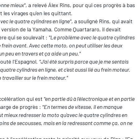
ionne mieux"
, a relevé
Álex Rins
, pour qui ces progrès à bas
les virages qu'en les quittant.
ec le quatre cylindres en ligne"
, a souligné Rins, qui avait
e version de la Yamaha. Comme Quartararo, il devait
ère qui se soulevait
:
"Le problème avec le quatre cylindres
le frein avant. Avec cette moto, on peut utiliser les deux
un peu en travers et ça aide un peu."
ajouté l'Espagnol.
"J'ai été surpris parce que je me sentais
atre cylindres en ligne, et c'est aussi lié au frein moteur.
travailler sur le frein moteur."
accélération qui est
"en partie dû à l'électronique et en partie
 marge de progrès
:
"En termes de vitesse, il en manque
ut mieux redresser la moto qu'avec le quatre cylindres en
 moins de secousses, mais en la redressant comme ça, on ne