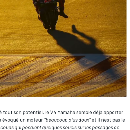
vré tout son potentiel, le V4 Yamaha semble déjà apporter
 a évoqué un moteur
"beaucoup plus doux"
et il n'est pas le
-coups qui posaient quelques soucis sur les passages de