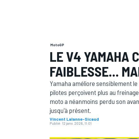
MotoGP
MOTOGP
LE V4 YAMAHA 
FAIBLESSE... MA
Yamaha améliore sensiblement le 
pilotes perçoivent plus au freinage
moto a néanmoins perdu son avant 
jusqu'à présent.
Vincent Lalanne-Sicaud
Publié:
12 janv. 2026, 11:01