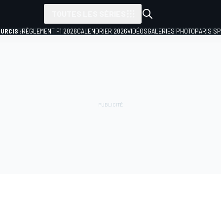
TOUTES LES SÉRIES
URCIS :
RÈGLEMENT F1 2026
CALENDRIER 2026
VIDÉOS
GALERIES PHOTO
PARIS S