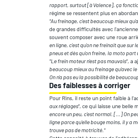
rapport, surtout [à Valence], ça fonct
régime se ressentent plus en abordant 
"Au freinage, c'est beaucoup mieux qu'av
de grandes difficultés avec l'ancienn
souvent composer avec
une roue arri
en ligne, c'est qu'on ne freinait que sur 
pneus et dès qu'on freine, la moto part 
"Le frein moteur n'est pas mauvais"
, a 
beaucoup mieux au freinage qu'avec le qu
On n'a pas eu la possibilité de beaucoup 
Des faiblesses à corriger
Pour Rins, il reste un point faible à l'
aux réglages"
, ce qui laisse une belle
encore un peu, c'est normal. [...] On pe
ligne parce qu'elle bouge moins, il y a
trouve pas de motricité."