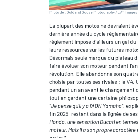
Photo de : Gold and Goose Photography / LAT Images 
La plupart des motos ne devraient évo
dernière année du cycle règlementair
règlement impose d'ailleurs un gel d
leurs ressources sur les futures moto
Désormais seule marque du plateau
d
faire évoluer son moteur pendant l'an
révolution. Elle abandonne son quatre
choisie par toutes ses rivales : le V4
pendant un an avant le changement de 
tout en gardant une certaine philosop
"Je pense qu'il y a l'ADN Yamaha"
, expl
fin 2025, restant
dans la lignée de se
Honda, une sensation Ducati en termes d
moteur. Mais il a son propre caractère 
arrive."