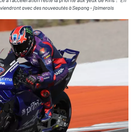
e à l'accélération reste la priorité aux yeux de Rins
:
"En
s viendront avec des nouveautés à Sepang – j'aimerais