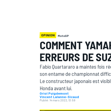
OPINION
MotoGP
MOTOGP
COMMENT YAMAH
ERREURS DE SU
Fabio Quartararo a maintes fois r
son entame de championnat difficil
Le constructeur japonais est visi
Honda avant lui.
Oriol Puigdemont
Vincent Lalanne-Sicaud
Publié:
14 mars 2022, 13:59