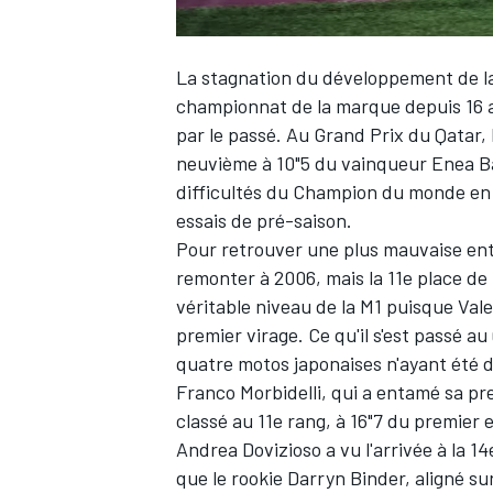
La stagnation du développement de l
championnat de la marque depuis 16 a
par le passé. Au Grand Prix du Qatar, 
neuvième à 10"5 du vainqueur Enea Ba
difficultés du Champion du monde en t
essais de pré-saison.
Pour retrouver une plus mauvaise en
remonter à 2006, mais la 11e place de
véritable niveau de la M1 puisque
Vale
premier virage. Ce qu'il s'est passé a
quatre motos japonaises n'ayant été 
Franco Morbidelli
, qui a entamé sa pre
classé au 11e rang, à 16"7 du premier
Andrea Dovizioso
a vu l'arrivée à la 1
que le rookie
Darryn Binder
, aligné su