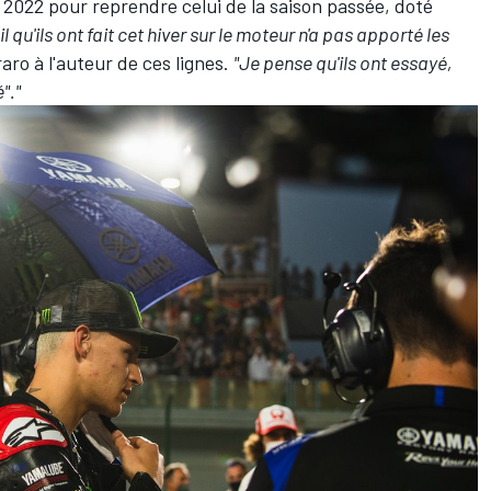
n 2022 pour
reprendre celui de la saison passée
, doté
il qu'ils ont fait cet hiver sur le moteur n'a pas apporté les
raro à l'auteur de ces lignes.
"Je pense qu'ils ont essayé,
"."