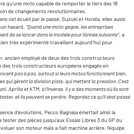
 dire qu'une moto capable de remporter le tiers des 18
soin de changements révolutionnaires.
 cet écueil par le passé, Suzuki et Honda, elles aussi
s un hasard.
"Quand une moto gagne, les entreprises
nt de se lancer dans le modèle pour l'année suivante"
, a
ien très expérimenté travaillant aujourd'hui pour
ur, ancien employé de deux des trois constructeurs
n des trois constructeurs européens engagés en
cent pas à pas, surtout si leurs motos fonctionnent bien.
 qui gèrent la division piste, qui mettent la pression. C'est
ti, Aprilia et KTM, à l'inverse, il y a des moments où ils sont
ster, et ils peuvent se perdre. Regardez ce qu'il s'est passé
bsence d'évolutions,
Pecco Bagnaia
émettait ainsi la
à tester des pièces
jusqu'aux Essais Libres 3 du GP du
évoluer son moteur mais a fait machine arrière, l'équipe