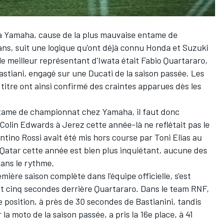
a Yamaha, cause de la plus mauvaise entame de
ns, suit une logique qu'ont déjà connu Honda et Suzuki
le meilleur représentant d'Iwata était
Fabio Quartararo
,
stiani, engagé sur une Ducati de la saison passée. Les
itre ont ainsi confirmé des craintes apparues dès les
tame de championnat chez Yamaha, il faut donc
 Colin Edwards à Jerez cette année-là ne reflétait pas le
ntino Rossi
avait été mis hors course par Toni Elias au
u Qatar cette année est bien plus inquiétant, aucune des
dans le rythme.
mière saison complète dans l'équipe officielle, s'est
 et cinq secondes derrière Quartararo. Dans le team RNF,
4e position, à près de 30 secondes de Bastianini, tandis
r la moto de la saison passée, a pris la 16e place, à 41