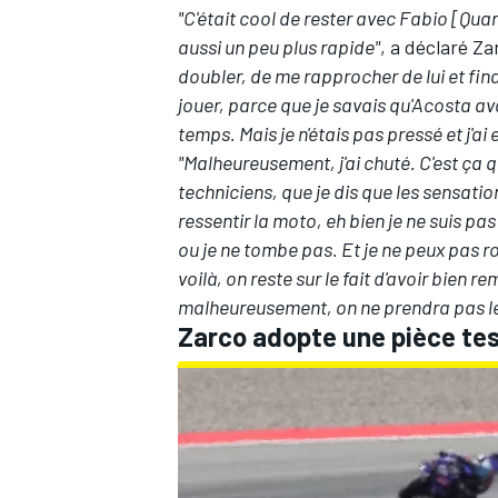
"C'était cool de rester avec Fabio [Quar
aussi un peu plus rapide"
, a déclaré Z
doubler, de me rapprocher de lui et fin
jouer, parce que je savais qu'Acosta ava
temps. Mais je n'étais pas pressé et j'a
"Malheureusement, j'ai chuté. C'est ça q
techniciens, que je dis que les sensatio
ressentir la moto, eh bien je ne suis p
ou je ne tombe pas. Et je ne peux pas 
voilà, on reste sur le fait d'avoir bien r
malheureusement, on ne prendra pas le
Zarco adopte une pièce te