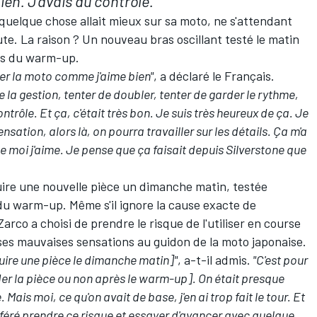
bien. J'avais du contrôle.
uelque chose allait mieux sur sa moto, ne s'attendant
te. La raison ? Un nouveau bras oscillant testé le matin
es du warm-up.
oter la moto comme j'aime bien"
, a déclaré le Français.
e la gestion, tenter de doubler, tenter de garder le rythme,
ntrôle. Et ça, c'était très bon. Je suis très heureux de ça. Je
ensation, alors là, on pourra travailler sur les détails. Ça m'a
ue moi j'aime. Je pense que ça faisait depuis Silverstone que
uire une nouvelle pièce un dimanche matin, testée
du warm-up. Même s'il ignore la cause exacte de
Zarco a choisi de prendre le risque de l'utiliser en course
e ses mauvaises sensations au guidon de la moto japonaise.
oduire une pièce le dimanche matin]"
, a-t-il admis.
"C'est pour
rder la pièce ou non après le warm-up]. On était presque
 Mais moi, ce qu'on avait de base, j'en ai trop fait le tour. Et
 préféré prendre ce risque et essayer d'avancer avec quelque