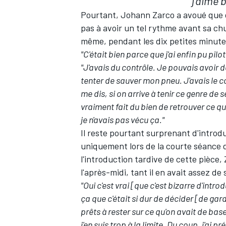
j'aime 
Pourtant, Johann Zarco a avoué que q
pas à avoir un tel rythme avant sa chu
même, pendant les dix petites minut
"C'était bien parce que j'ai enfin pu pil
AUTRES CHAMPIONNATS
"J'avais du contrôle. Je pouvais avoir d
tenter de sauver mon pneu. J'avais le co
me dis, si on arrive à tenir ce genre de s
vraiment fait du bien de retrouver ce q
je n'avais pas vécu ça."
Il reste pourtant surprenant d'introd
uniquement lors de la courte séance 
l'introduction tardive de cette pièce, 
l'après-midi, tant il en avait assez d
"Oui c'est vrai [que c'est bizarre d'intr
ça que c'était si dur de décider [de ga
prêts à rester sur ce qu'on avait de base.
j'en suis trop à la limite. Du coup, j'ai