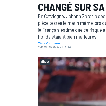
CHANGÉ SUR SA
En Catalogne, Johann Zarco a décid
pièce testée le matin même lors d
le Français estime que ce risque a
Honda étaient bien meilleures.
MOTOGP
Téha Courbon
Publié:
7 sept. 2025, 16:32
70