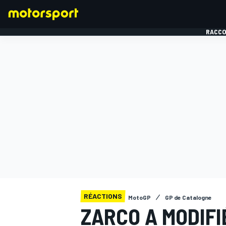
RACCO
FORMULE 1
RÉACTIONS
MotoGP
GP de Catalogne
ZARCO A MODIFI