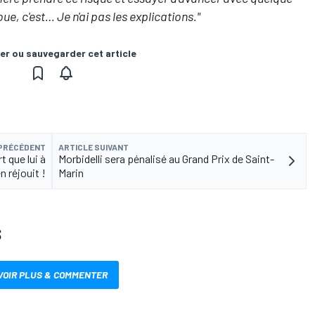
oue, c'est… Je n'ai pas les explications."
er ou sauvegarder cet article
 PRÉCÉDENT
ARTICLE SUIVANT
t que lui à
Morbidelli sera pénalisé au Grand Prix de Saint-
n réjouit !
Marin
S
VOIR PLUS & COMMENTER