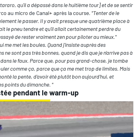
tararo, qu'il a dépassé dans le huitième tour] et de se sentir
arco au micro de Canal+ après la course.
"Tenter de le
alement le passer. Il y avait presque une quatrième place à
it le pneu tendre et qu'il allait certainement perdre du
i essayé de rester vraiment zen pour piloter au mieux."
ui me met les boules. Quand j'insiste auprès des
ns ne sont pas très bonnes, quand je dis que je n'arrive pas à
as dans le faux. Parce que, pour pas grand-chose, je tombe
rouler comme ça, parce que ça me met trop de limites. Mais
emonté la pente, d'avoir été plutôt bon aujourd'hui, et
s points du dimanche. "
stée pendant le warm-up