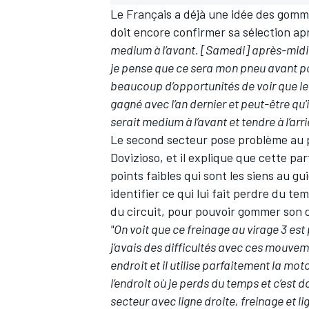
Le Français a déjà une idée des gommes
doit encore confirmer sa sélection ap
medium à l’avant. [Samedi] après-midi je
je pense que ce sera mon pneu avant pour
beaucoup d’opportunités de voir que le 
AUTRES CHAMPIONNATS
gagné avec l’an dernier et peut-être qu
serait medium à l’avant et tendre à l’ar
Le second secteur pose problème au p
Dovizioso, et il explique que cette pa
points faibles qui sont les siens au g
identifier ce qui lui fait perdre du te
du circuit, pour pouvoir gommer son d
"On voit que ce freinage au virage 3 es
j’avais des difficultés avec ces mouveme
endroit et il utilise parfaitement la mo
l’endroit où je perds du temps et c’est 
secteur avec ligne droite, freinage et lign