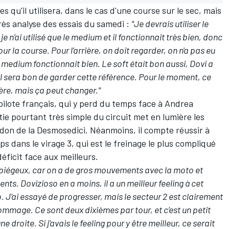
 qu'il utilisera, dans le cas d'une course sur le sec, mais
rès analyse des essais du samedi :
"Je devrais utiliser le
 n’ai utilisé que le medium et il fonctionnait très bien, donc
 la course. Pour l’arrière, on doit regarder, on n'a pas eu
medium fonctionnait bien. Le soft était bon aussi, Dovi a
'il sera bon de garder cette référence. Pour le moment, ce
rière, mais ça peut changer."
ilote français, qui y perd du temps face à Andrea
rtie pourtant très simple du circuit met en lumière les
uidon de la Desmosedici. Néanmoins, il compte réussir à
mps dans le virage 3, qui est le freinage le plus compliqué
éficit face aux meilleurs.
t piégeux, car on a de gros mouvements avec la moto et
nts. Dovizioso en a moins, il a un meilleur feeling à cet
to. J’ai essayé de progresser, mais le secteur 2 est clairement
dommage. Ce sont deux dixièmes par tour, et c’est un petit
e droite. Si j’avais le feeling pour y être meilleur, ce serait