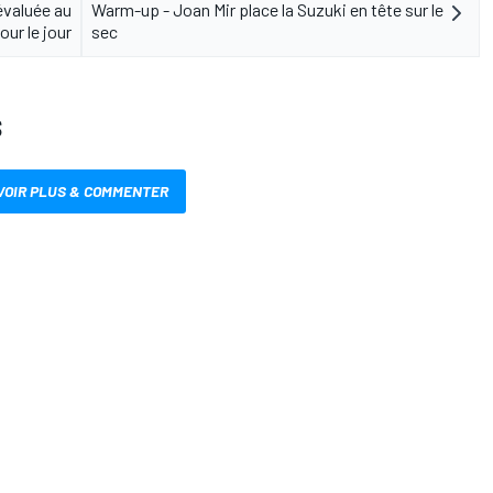
évaluée au
Warm-up - Joan Mir place la Suzuki en tête sur le
jour le jour
sec
S
VOIR PLUS & COMMENTER