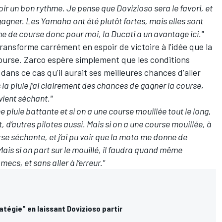
ir un bon rythme. Je pense que Dovizioso sera le favori, et
r gagner. Les Yamaha ont été plutôt fortes, mais elles sont
e de course donc pour moi, la Ducati a un avantage ici."
ansforme carrément en espoir de victoire à l'idée que la
course. Zarco espère simplement que les conditions
t dans ce cas qu'il aurait ses meilleures chances d'aller
 la pluie j’ai clairement des chances de gagner la course,
evient séchant."
e pluie battante et si on a une course mouillée tout le long,
rt, d’autres pilotes aussi. Mais si on a une course mouillée, à
 séchante, et j’ai pu voir que la moto me donne de
Mais si on part sur le mouillé, il faudra quand même
ecs, et sans aller à l’erreur."
atégie" en laissant Dovizioso partir