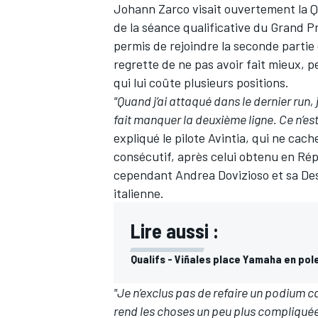
Johann Zarco
visait ouvertement la Q
de la séance qualificative du Grand Pr
permis de rejoindre la seconde partie 
regrette de ne pas avoir fait mieux, p
qui lui coûte plusieurs positions.
"Quand j’ai attaqué dans le dernier run, j’
fait manquer la deuxième ligne. Ce n’es
expliqué le pilote Avintia, qui ne ca
consécutif, après celui obtenu en Rép
cependant
Andrea Dovizioso
et sa De
italienne.
Lire aussi :
Qualifs - Viñales place Yamaha en pole
"Je n’exclus pas de refaire un podium c
rend les choses un peu plus compliquées.