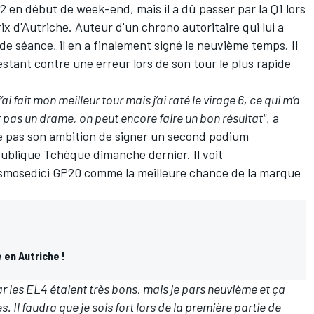
2 en début de week-end, mais il a dû passer par la Q1 lors
ix d'Autriche. Auteur d'un chrono autoritaire qui lui a
de séance, il en a finalement signé le neuvième temps. Il
estant contre une erreur lors de son tour le plus rapide
ai fait mon meilleur tour mais j’ai raté le virage 6, ce qui m’a
t pas un drame, on peut encore faire un bon résultat"
, a
che pas son ambition de signer un second podium
ublique Tchèque dimanche dernier. Il voit
smosedici GP20 comme la meilleure chance de la marque
 en Autriche !
ar les EL4 étaient très bons, mais je pars neuvième et ça
 Il faudra que je sois fort lors de la première partie de