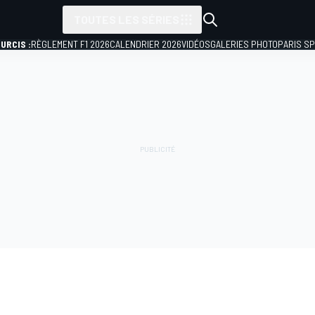
TOUTES LES SÉRIES
URCIS :
RÈGLEMENT F1 2026
CALENDRIER 2026
VIDÉOS
GALERIES PHOTO
PARIS S