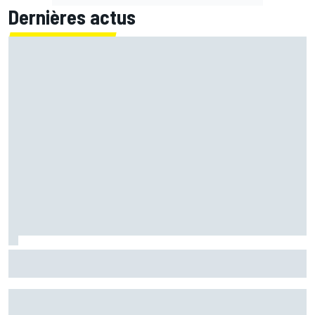
Dernières actus
Zarco espère revenir à Misano : "C'est optimiste mais
faisable"