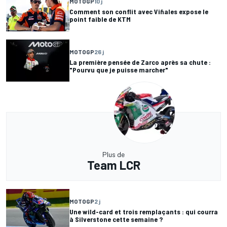
MOTOGP
10 j
Comment son conflit avec Viñales expose le
point faible de KTM
MOTOGP
26 j
La première pensée de Zarco après sa chute :
"Pourvu que je puisse marcher"
Plus de
Team LCR
MOTOGP
2 j
Une wild-card et trois remplaçants : qui courra
à Silverstone cette semaine ?