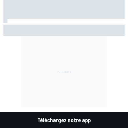
Jack Miller proche d'une décision pour son avenir après le
MotoGP
Téléchargez notre app