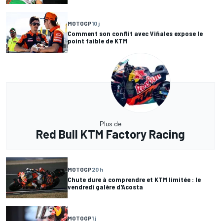
MOTOGP
10 j
Comment son conflit avec Viñales expose le
point faible de KTM
Plus de
Red Bull KTM Factory Racing
MOTOGP
20 h
Chute dure à comprendre et KTM limitée : le
vendredi galère d'Acosta
MOTOGP
1 j