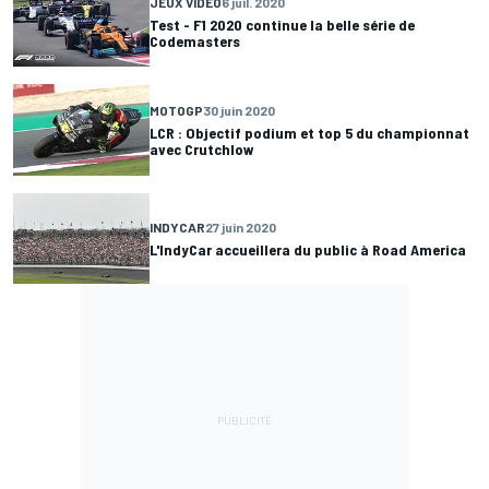
JEUX VIDÉO
6 juil. 2020
Test - F1 2020 continue la belle série de
Codemasters
MOTOGP
30 juin 2020
LCR : Objectif podium et top 5 du championnat
avec Crutchlow
INDYCAR
27 juin 2020
L'IndyCar accueillera du public à Road America