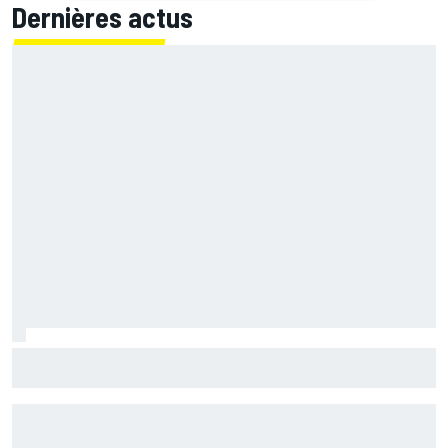
Dernières actus
Les larmes de Bezzecchi au bout de l'effort : "Une belle
explosion d'émotions"