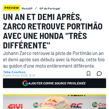
PREVIEW
MotoGP
GP du Portugal
UN AN ET DEMI APRÈS,
ZARCO RETROUVE PORTIMÃO
AVEC UNE HONDA "TRÈS
DIFFÉRENTE"
Johann Zarco retrouve la piste de Portimão un an
et demi après ses débuts avec la Honda, cette fois
au guidon d'une moto entièrement différente.
Téha Courbon
Publié:
6 nov. 2025, 16:37
AJOUTER COMME SOURCE PRIVILÉGIÉE