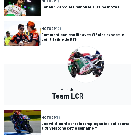
MOTOGP
1 j
Johann Zarco est remonté sur une moto !
MOTOGP
10 j
Comment son conflit avec Viñales expose le
point faible de KTM
Plus de
Team LCR
MOTOGP
3 j
Une wild-card et trois remplaçants : qui courra
à Silverstone cette semaine ?