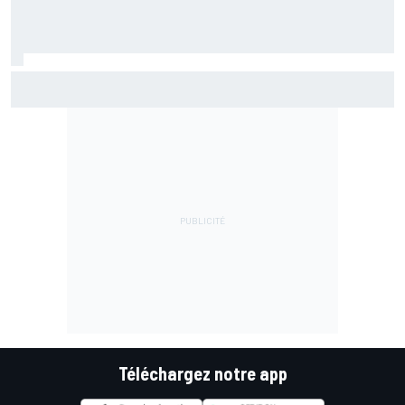
Martín en grande forme : "On sort un peu du trou dans
lequel on était"
Téléchargez notre app