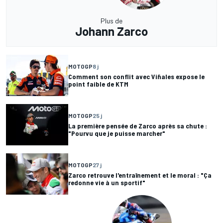
Plus de
Johann Zarco
MOTOGP
8 j
Comment son conflit avec Viñales expose le
point faible de KTM
MOTOGP
25 j
La première pensée de Zarco après sa chute :
"Pourvu que je puisse marcher"
MOTOGP
27 j
Zarco retrouve l'entraînement et le moral : "Ça
redonne vie à un sportif"