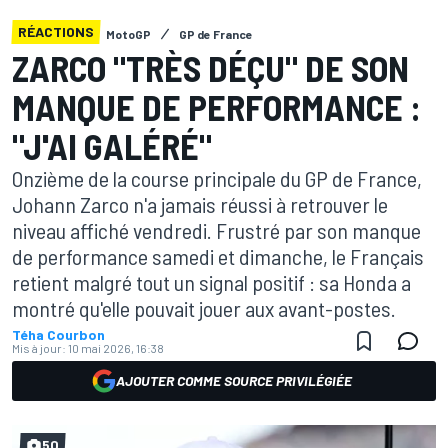
RÉACTIONS
MotoGP
GP de France
ZARCO "TRÈS DÉÇU" DE SON
MANQUE DE PERFORMANCE :
"J'AI GALÉRÉ"
Onzième de la course principale du GP de France,
Johann Zarco n'a jamais réussi à retrouver le
niveau affiché vendredi. Frustré par son manque
de performance samedi et dimanche, le Français
retient malgré tout un signal positif : sa Honda a
montré qu'elle pouvait jouer aux avant-postes.
Téha Courbon
Mis à jour:
10 mai 2026, 16:38
AJOUTER COMME SOURCE PRIVILÉGIÉE
50