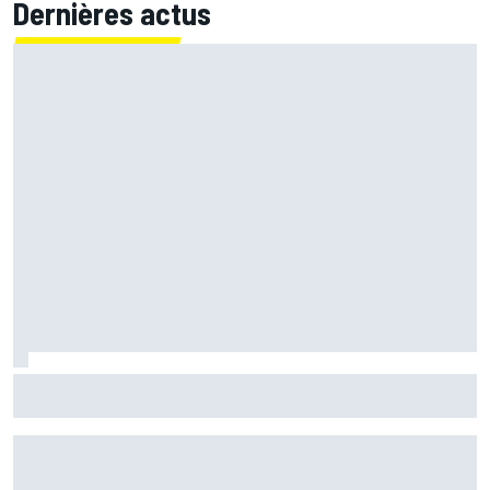
Dernières actus
Martín retrouve sa base et ses sensations : "Une sorte de
bascule mentale"