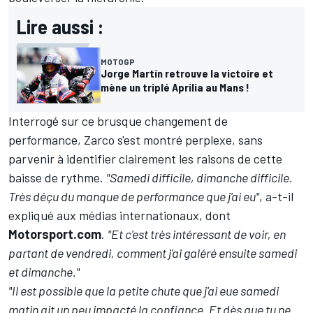
Lire aussi :
MOTOGP
Jorge Martín retrouve la victoire et
mène un triplé Aprilia au Mans !
Interrogé sur ce brusque changement de
performance, Zarco s'est montré perplexe, sans
parvenir à identifier clairement les raisons de cette
baisse de rythme.
"Samedi difficile, dimanche difficile.
Très déçu du manque de performance que j'ai eu"
, a-t-il
expliqué aux médias internationaux, dont
Motorsport.com
.
"Et c'est très intéressant de voir, en
partant de vendredi, comment j'ai galéré ensuite samedi
et dimanche."
"Il est possible que la petite chute que j'ai eue samedi
matin ait un peu impacté la confiance. Et dès que tu ne