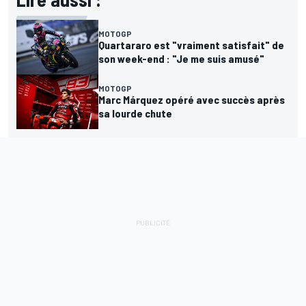
MOTOGP
Quartararo est "vraiment satisfait" de
son week-end : "Je me suis amusé"
MOTOGP
Marc Márquez opéré avec succès après
sa lourde chute