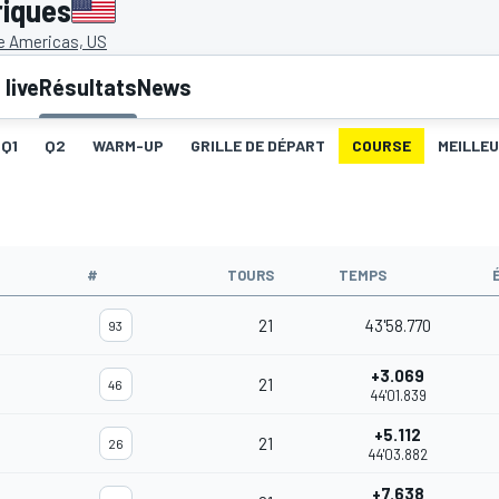
riques
he Americas, US
live
Résultats
News
Q1
Q2
WARM-UP
GRILLE DE DÉPART
COURSE
MEILLE
#
TOURS
TEMPS
21
43'58.770
93
+3.069
21
46
44'01.839
+5.112
21
26
44'03.882
+7.638