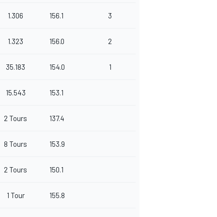
1.306
156.1
3
1.323
156.0
2
35.183
154.0
1
15.543
153.1
2 Tours
137.4
8 Tours
153.9
2 Tours
150.1
1 Tour
155.8