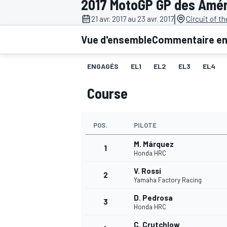
2017 MotoGP GP des Amé
|
21 avr. 2017 au 23 avr. 2017
Circuit of t
Vue d'ensemble
Commentaire en 
ENGAGÉS
EL1
EL2
EL3
EL4
MOTOGP
Course
POS.
PILOTE
M. Márquez
1
Honda HRC
V. Rossi
2
Yamaha Factory Racing
D. Pedrosa
3
Honda HRC
C. Crutchlow