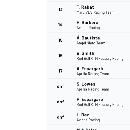
T. Rabat
13
Marc VDS Racing Team
H. Barberá
14
Avintia Racing
Á. Bautista
15
Ángel Nieto Team
B. Smith
16
Red Bull KTM Factory Racing
A. Espargaró
17
Aprilia Racing Team
S. Lowes
dnf
Aprilia Racing Team
P. Espargaró
dnf
Red Bull KTM Factory Racing
L. Baz
dnf
Avintia Racing