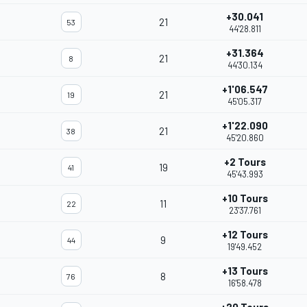
+30.041
21
53
44'28.811
+31.364
21
8
44'30.134
+1'06.547
21
19
45'05.317
+1'22.090
21
38
45'20.860
+2 Tours
19
41
45'43.993
+10 Tours
11
22
23'37.761
+12 Tours
9
44
19'49.452
+13 Tours
8
76
16'58.478