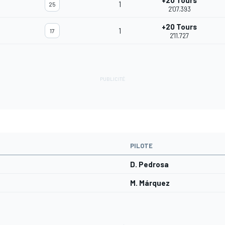
+20 Tours
1
25
2'07.393
+20 Tours
1
17
2'11.727
PILOTE
D. Pedrosa
M. Márquez