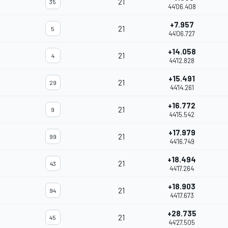
21
35
44'06.408
+7.957
21
5
44'06.727
+14.058
21
4
44'12.828
+15.491
21
29
44'14.261
+16.772
21
9
44'15.542
+17.979
21
99
44'16.749
+18.494
21
43
44'17.264
+18.903
21
94
44'17.673
+28.735
21
45
44'27.505