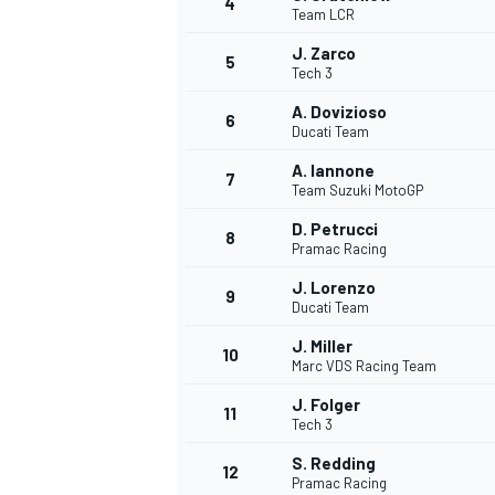
4
Team LCR
J. Zarco
5
WRC
Tech 3
A. Dovizioso
6
Ducati Team
A. Iannone
7
Team Suzuki MotoGP
D. Petrucci
8
Pramac Racing
J. Lorenzo
9
Ducati Team
J. Miller
10
Marc VDS Racing Team
WEC
J. Folger
11
Tech 3
S. Redding
12
Pramac Racing