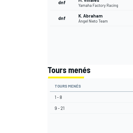
M. Viñales
dnf
Yamaha Factory Racing
K. Abraham
dnf
Ángel Nieto Team
Tours menés
TOURS MENÉS
1 - 8
9 - 21