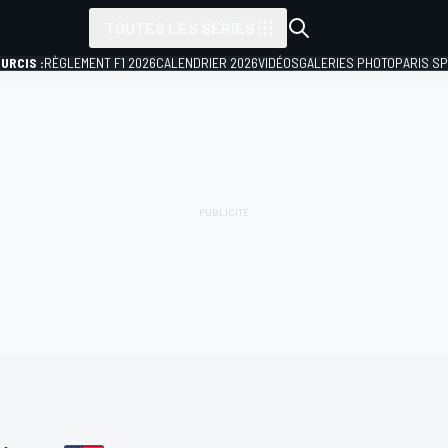
TOUTES LES SÉRIES
URCIS :
RÈGLEMENT F1 2026
CALENDRIER 2026
VIDÉOS
GALERIES PHOTO
PARIS S