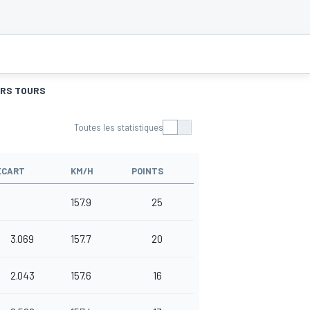
URS TOURS
Toutes les statistiques
ÉCART
KM/H
POINTS
157.9
25
3.069
157.7
20
2.043
157.6
16