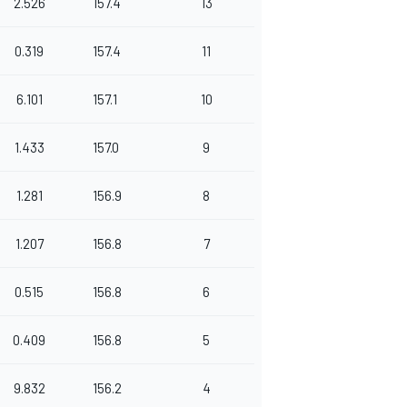
2.526
157.4
13
0.319
157.4
11
6.101
157.1
10
1.433
157.0
9
1.281
156.9
8
1.207
156.8
7
0.515
156.8
6
0.409
156.8
5
9.832
156.2
4