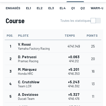
ENGAGÉS
EL1
EL2
EL3
EL4
Q1
Q2
WARM-UP
Course
Toutes les statistiques
POS.
PILOTE
TEMPS
POINTS
V. Rossi
1
41'41.149
25
Yamaha Factory Racing
D. Petrucci
+0.063
2
20
Pramac Racing
41'41.212
M. Márquez
+5.201
3
16
Honda HRC
41'46.350
C. Crutchlow
+5.243
4
13
Team LCR
41'46.392
A. Dovizioso
+5.327
5
11
Ducati Team
41'46.476