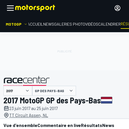
RÉS
MOTOGP
ACCUEIL
NEWS
GALERIES PHOTO
VIDÉOS
CALENDRIER
GP DES PAYS-BAS
présenté par
2017 MotoGP GP des Pays-Bas
23 juin 2017 au 25 juin 2017
TT Circuit Assen, NL
Vue d'ensemble
Commentaire en live
Résultats
News