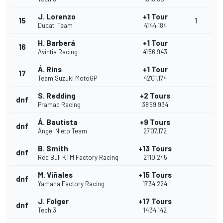
J. Lorenzo
+1 Tour
15
1
Ducati Team
41'44.184
H. Barberá
+1 Tour
16
Avintia Racing
41'56.943
Á. Rins
+1 Tour
17
Team Suzuki MotoGP
42'01.174
S. Redding
+2 Tours
dnf
Pramac Racing
38'59.934
Á. Bautista
+9 Tours
dnf
Ángel Nieto Team
27'07.172
B. Smith
+13 Tours
dnf
Red Bull KTM Factory Racing
21'10.245
M. Viñales
+15 Tours
dnf
Yamaha Factory Racing
17'34.224
J. Folger
+17 Tours
dnf
Tech 3
14'34.142