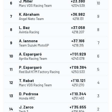
J. Miller
+23.390
6
10
Marc VDS Racing Team
42'04.539
K. Abraham
+36.982
7
9
Ángel Nieto Team
42'18.131
L. Baz
+37.058
8
8
Avintia Racing
42'18.207
A. Iannone
+37.166
9
7
Team Suzuki MotoGP
42'18.315
A. Espargaró
+1'01.929
10
6
Aprilia Racing Team
42'43.078
P. Espargaró
+1'09.384
11
5
Red Bull KTM Factory Racing
42'50.533
T. Rabat
+1'10.121
12
4
Marc VDS Racing Team
42'51.270
D. Pedrosa
+1'10.344
13
3
Honda HRC
42'51.493
J. Zarco
+1'35.655
14
2
Tech 3
43'16.804