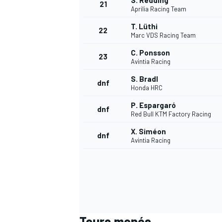
S. Redding
21
Aprilia Racing Team
T. Lüthi
22
Marc VDS Racing Team
C. Ponsson
23
Avintia Racing
S. Bradl
dnf
Honda HRC
P. Espargaró
dnf
Red Bull KTM Factory Racing
X. Siméon
dnf
Avintia Racing
Tours menés