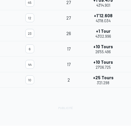
+1'09.475
27
45
43'14.901
+1'12.608
27
12
43'18.034
+1 Tour
26
23
43'02.996
+10 Tours
17
6
26'55.496
+10 Tours
17
44
27'06.725
+25 Tours
2
10
3'21.298