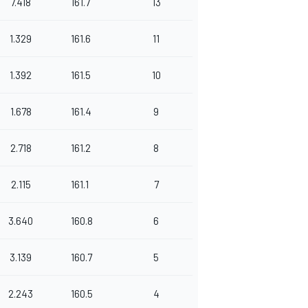
7.418
161.7
13
1.329
161.6
11
1.392
161.5
10
1.678
161.4
9
2.718
161.2
8
2.115
161.1
7
3.640
160.8
6
3.139
160.7
5
2.243
160.5
4