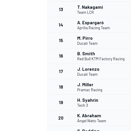
T. Nakagami
13
Team LCR
A. Espargaró
14
Aprilia Racing Team
M. Pirro
15
Ducati Team
B. Smith
16
Red Bull KTM Factory Racing
J. Lorenzo
17
Ducati Team
J. Miller
18
Pramac Racing
H. Syahrin
19
Tech 3
K. Abraham
20
Ángel Nieto Team