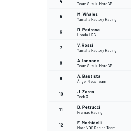
4
Team Suzuki MotoGP
M. Viñales
5
WRC
Yamaha Factory Racing
D. Pedrosa
6
Honda HRC
V. Rossi
7
Yamaha Factory Racing
A. Iannone
8
Team Suzuki MotoGP
Á. Bautista
9
Ángel Nieto Team
J. Zarco
10
Tech 3
WEC
D. Petrucci
11
Pramac Racing
F. Morbidelli
12
Marc VDS Racing Team