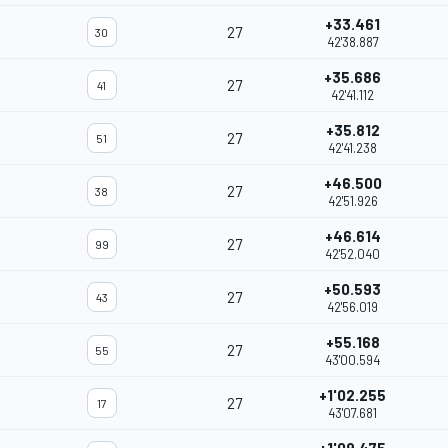
+33.461
27
30
42'38.887
+35.686
27
41
42'41.112
+35.812
27
51
42'41.238
+46.500
27
38
42'51.926
+46.614
27
99
42'52.040
+50.593
27
43
42'56.019
+55.168
27
55
43'00.594
+1'02.255
27
17
43'07.681