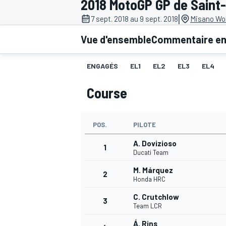
2018 MotoGP GP de Saint
|
7 sept. 2018 au 9 sept. 2018
Misano Wor
Vue d'ensemble
Commentaire en 
ENGAGÉS
EL1
EL2
EL3
EL4
MOTOGP
Course
POS.
PILOTE
A. Dovizioso
1
Ducati Team
M. Márquez
2
Honda HRC
C. Crutchlow
3
Team LCR
Á. Rins