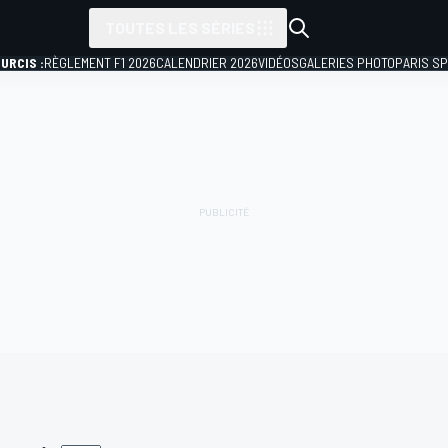
TOUTES LES SÉRIES
URCIS :
RÈGLEMENT F1 2026
CALENDRIER 2026
VIDÉOS
GALERIES PHOTO
PARIS S