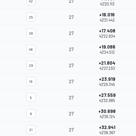
27
42
42'20.113
+16.016
27
25
42'21.442
+17.408
27
26
42'22.834
+19.086
27
46
42'24.512
+21.804
27
29
42'27.230
+23.919
27
19
42'29.345
+27.559
27
5
42'32.985
+30.698
27
9
42'36.124
+32.941
27
21
42'38.367