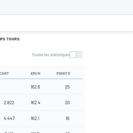
URS TOURS
Toutes les statistiques
CART
KM/H
POINTS
162.6
25
2.822
162.4
20
4.447
162.1
16