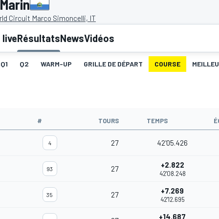
-Marin
ld Circuit Marco Simoncelli, IT
live
Résultats
News
Vidéos
Q1
Q2
WARM-UP
GRILLE DE DÉPART
COURSE
MEILLE
#
TOURS
TEMPS
É
27
42'05.426
4
+2.822
27
93
42'08.248
+7.269
27
35
42'12.695
+14.687