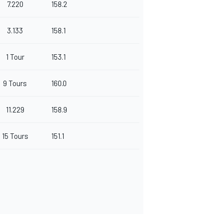
7.220
158.2
3.133
158.1
1 Tour
153.1
9 Tours
160.0
11.229
158.9
15 Tours
151.1