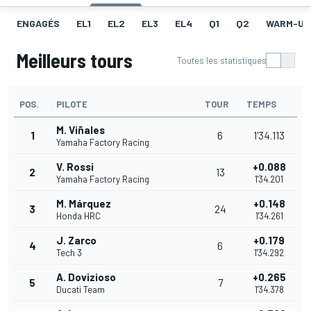
ENGAGÉS
EL1
EL2
EL3
EL4
Q1
Q2
WARM-UP
Meilleurs tours
Toutes les statistiques
POS.
PILOTE
TOUR
TEMPS
M. Viñales
1
6
1'34.113
Yamaha Factory Racing
V. Rossi
+0.088
2
13
Yamaha Factory Racing
1'34.201
M. Márquez
+0.148
3
24
Honda HRC
1'34.261
J. Zarco
+0.179
4
6
Tech 3
1'34.292
A. Dovizioso
+0.265
5
7
Ducati Team
1'34.378