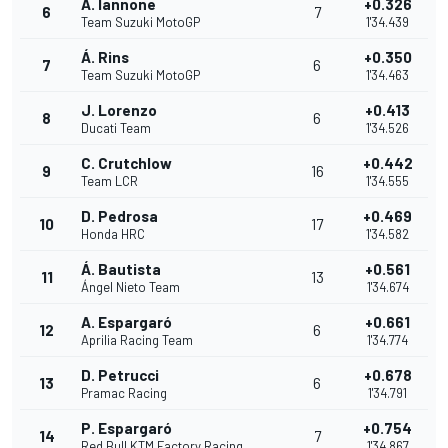
A. Iannone
+0.326
6
7
Team Suzuki MotoGP
1'34.439
Á. Rins
+0.350
7
6
Team Suzuki MotoGP
1'34.463
J. Lorenzo
+0.413
8
6
Ducati Team
1'34.526
C. Crutchlow
+0.442
9
16
Team LCR
1'34.555
D. Pedrosa
+0.469
10
17
Honda HRC
1'34.582
Á. Bautista
+0.561
11
13
Ángel Nieto Team
1'34.674
A. Espargaró
+0.661
12
6
Aprilia Racing Team
1'34.774
D. Petrucci
+0.678
13
6
Pramac Racing
1'34.791
P. Espargaró
+0.754
14
7
Red Bull KTM Factory Racing
1'34.867