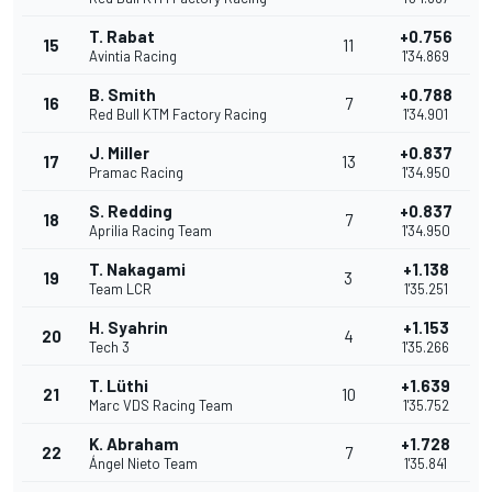
T. Rabat
+0.756
15
11
Avintia Racing
1'34.869
B. Smith
+0.788
16
7
Red Bull KTM Factory Racing
1'34.901
J. Miller
+0.837
17
13
Pramac Racing
1'34.950
S. Redding
+0.837
18
7
Aprilia Racing Team
1'34.950
T. Nakagami
+1.138
19
3
Team LCR
1'35.251
H. Syahrin
+1.153
20
4
Tech 3
1'35.266
T. Lüthi
+1.639
21
10
Marc VDS Racing Team
1'35.752
K. Abraham
+1.728
22
7
Ángel Nieto Team
1'35.841