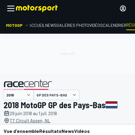
RÉS
MOTOGP
ACCUEIL
NEWS
GALERIES PHOTO
VIDÉOS
CALENDRIER
GP DES PAYS-BAS
présenté par
2018 MotoGP GP des Pays-Bas
29 juin 2018 au 1 juil. 2018
TT Circuit Assen, NL
Vue d'ensemble
Résultats
News
Vidéos