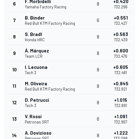
F. Morbidelli
+0.420
6
8
Yamaha Factory Racing
1'32.296
B. Binder
+0.551
7
6
Red Bull KTM Factory Racing
1'32.427
S. Bradl
+0.563
8
8
Honda HRC
1'32.439
Á. Márquez
+0.600
9
8
Team LCR
1'32.476
I. Lecuona
+0.605
10
8
Tech 3
1'32.481
M. Oliveira
+0.945
11
8
Red Bull KTM Factory Racing
1'32.821
D. Petrucci
+1.015
12
8
Tech 3
1'32.891
V. Rossi
+1.091
13
6
Petronas SRT
1'32.967
A. Dovizioso
+1.222
14
8
Petronas SRT
1'33.098