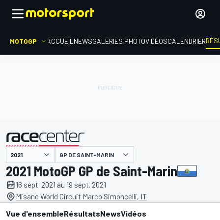
RÉS
MOTOGP
ACCUEIL
NEWS
GALERIES PHOTO
VIDÉOS
CALENDRIER
GP DE SAINT-MARIN
présenté par
2021 MotoGP GP de Saint-Marin
16 sept. 2021 au 19 sept. 2021
Misano World Circuit Marco Simoncelli, IT
Vue d'ensemble
Résultats
News
Vidéos