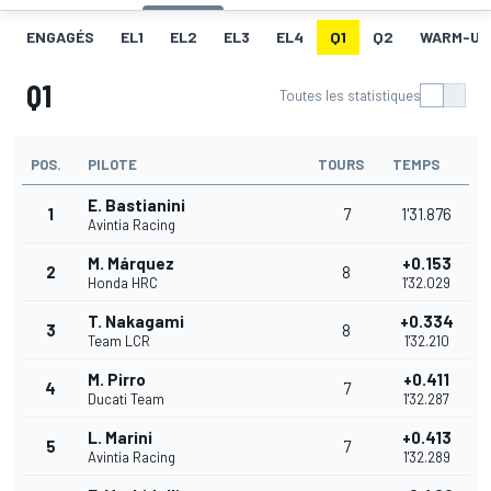
ENGAGÉS
EL1
EL2
EL3
EL4
Q1
Q2
WARM-UP
Q1
Toutes les statistiques
POS.
PILOTE
TOURS
TEMPS
E. Bastianini
1
7
1'31.876
Avintia Racing
M. Márquez
+0.153
2
8
Honda HRC
1'32.029
T. Nakagami
+0.334
3
8
Team LCR
1'32.210
M. Pirro
+0.411
4
7
Ducati Team
1'32.287
L. Marini
+0.413
5
7
Avintia Racing
1'32.289