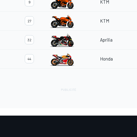
KTM
9
KTM
27
Aprilia
32
Honda
44