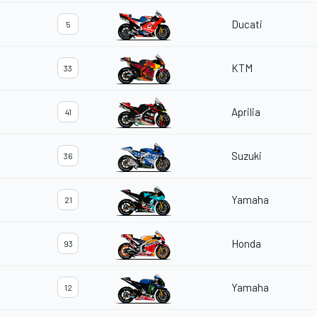
Ducati
5
KTM
33
Aprilia
41
Suzuki
36
Yamaha
21
Honda
93
Yamaha
12