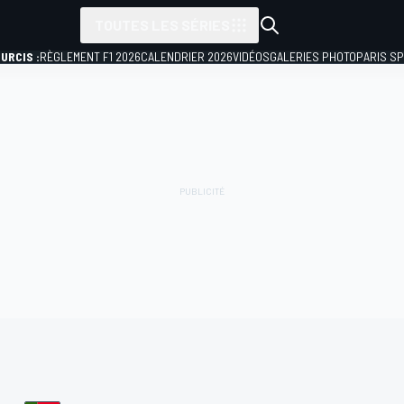
TOUTES LES SÉRIES
URCIS :
RÈGLEMENT F1 2026
CALENDRIER 2026
VIDÉOS
GALERIES PHOTO
PARIS S