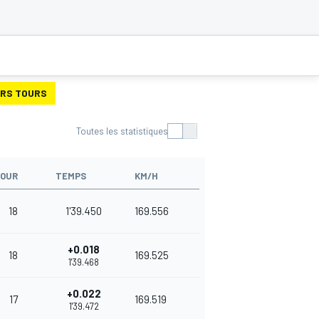
URS TOURS
Toutes les statistiques
OUR
TEMPS
KM/H
18
1'39.450
169.556
+0.018
18
169.525
1'39.468
+0.022
17
169.519
1'39.472