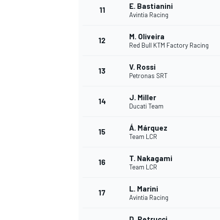
E. Bastianini
11
Avintia Racing
M. Oliveira
12
Red Bull KTM Factory Racing
V. Rossi
13
Petronas SRT
J. Miller
14
Ducati Team
Á. Márquez
15
Team LCR
T. Nakagami
16
Team LCR
L. Marini
17
Avintia Racing
D. Petrucci