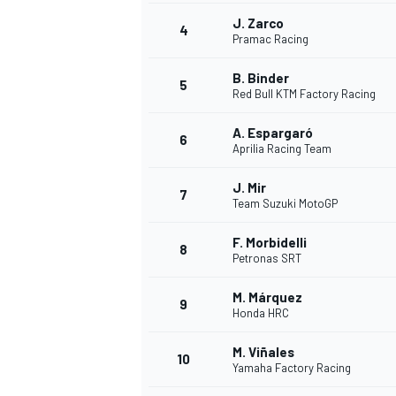
J. Zarco
4
Pramac Racing
WRC
B. Binder
5
Red Bull KTM Factory Racing
A. Espargaró
6
Aprilia Racing Team
J. Mir
7
Team Suzuki MotoGP
F. Morbidelli
8
Petronas SRT
M. Márquez
9
Honda HRC
WEC
M. Viñales
10
Yamaha Factory Racing