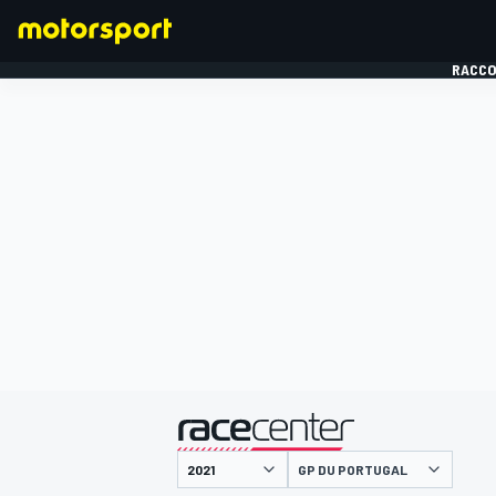
RACCO
FORMULE 1
présenté par
GP DU PORTUGAL