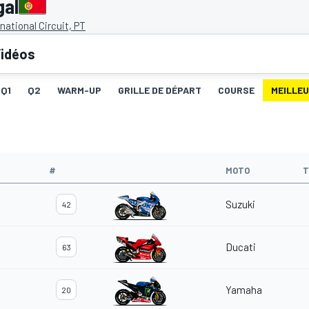
gal
national Circuit, PT
idéos
Q1
Q2
WARM-UP
GRILLE DE DÉPART
COURSE
MEILLE
#
MOTO
T
Suzuki
42
Ducati
63
Yamaha
20