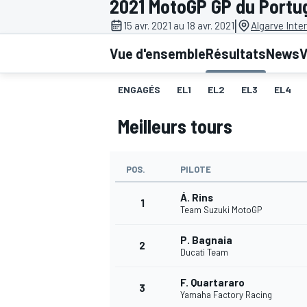
2021 MotoGP GP du Portu
|
15 avr. 2021 au 18 avr. 2021
Algarve Inter
Vue d'ensemble
Résultats
News
V
ENGAGÉS
EL1
EL2
EL3
EL4
MOTOGP
Meilleurs tours
POS.
PILOTE
Á. Rins
1
Team Suzuki MotoGP
P. Bagnaia
2
Ducati Team
F. Quartararo
3
Yamaha Factory Racing