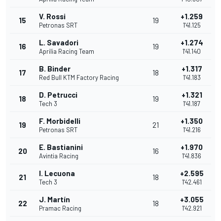
V. Rossi
+1.259
15
19
Petronas SRT
1'41.125
L. Savadori
+1.274
16
19
Aprilia Racing Team
1'41.140
B. Binder
+1.317
17
18
Red Bull KTM Factory Racing
1'41.183
D. Petrucci
+1.321
18
19
Tech 3
1'41.187
F. Morbidelli
+1.350
19
21
Petronas SRT
1'41.216
E. Bastianini
+1.970
20
16
Avintia Racing
1'41.836
I. Lecuona
+2.595
21
18
Tech 3
1'42.461
J. Martín
+3.055
22
18
Pramac Racing
1'42.921