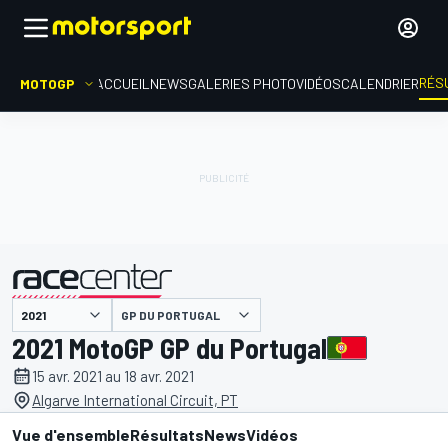
RÉS
MOTOGP
ACCUEIL
NEWS
GALERIES PHOTO
VIDÉOS
CALENDRIER
GP DU PORTUGAL
présenté par
2021 MotoGP GP du Portugal
15 avr. 2021 au 18 avr. 2021
Algarve International Circuit, PT
Vue d'ensemble
Résultats
News
Vidéos