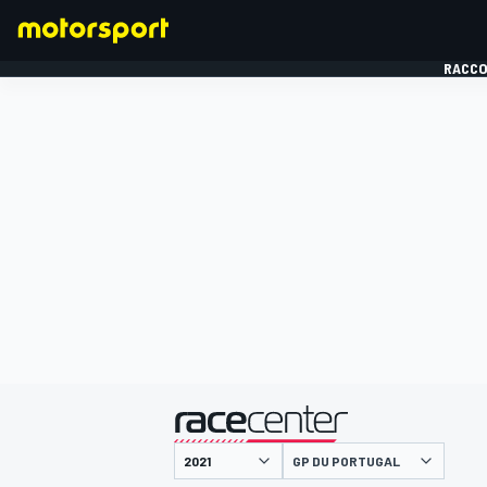
RACCO
FORMULE 1
présenté par
GP DU PORTUGAL