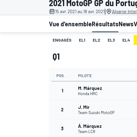
2021 MotoGP GP du Portu
|
15 avr. 2021 au 18 avr. 2021
Algarve Inter
Vue d'ensemble
Résultats
News
V
ENGAGÉS
EL1
EL2
EL3
EL4
MOTOGP
Q1
POS.
PILOTE
M. Márquez
1
Honda HRC
J. Mir
2
Team Suzuki MotoGP
Á. Márquez
3
Team LCR