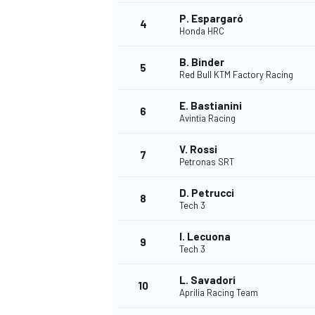
P. Espargaró
4
Honda HRC
WRC
B. Binder
5
Red Bull KTM Factory Racing
E. Bastianini
6
Avintia Racing
V. Rossi
7
Petronas SRT
D. Petrucci
8
Tech 3
I. Lecuona
9
Tech 3
WEC
L. Savadori
10
Aprilia Racing Team