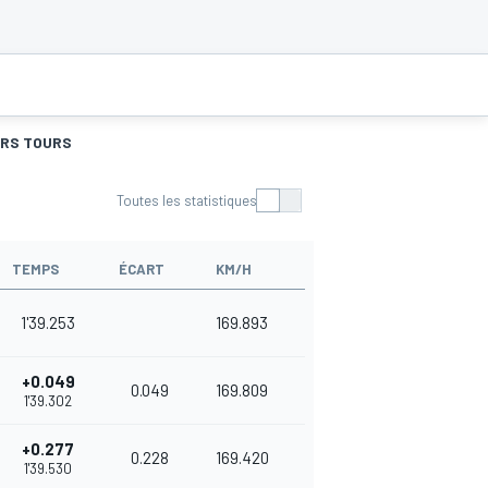
URS TOURS
Toutes les statistiques
TEMPS
ÉCART
KM/H
1'39.253
169.893
+0.049
0.049
169.809
1'39.302
+0.277
0.228
169.420
1'39.530