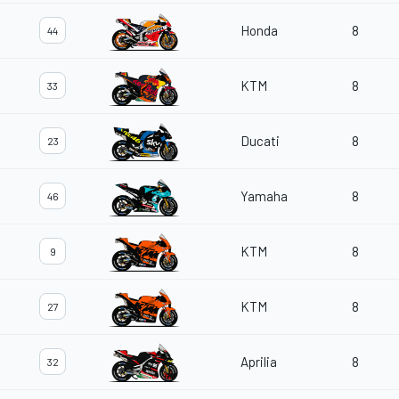
Honda
8
44
KTM
8
33
Ducati
8
23
Yamaha
8
46
KTM
8
9
KTM
8
27
Aprilia
8
32