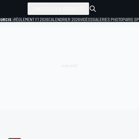
TOUTES LES SÉRIES
URCIS :
RÈGLEMENT F1 2026
CALENDRIER 2026
VIDÉOS
GALERIES PHOTO
PARIS S