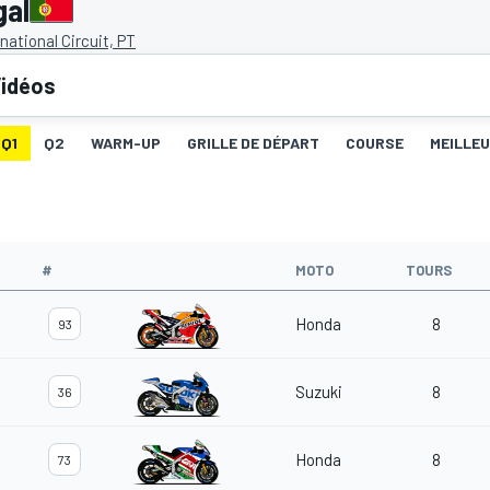
gal
national Circuit, PT
idéos
Q1
Q2
WARM-UP
GRILLE DE DÉPART
COURSE
MEILLE
#
MOTO
TOURS
Honda
8
93
Suzuki
8
36
Honda
8
73