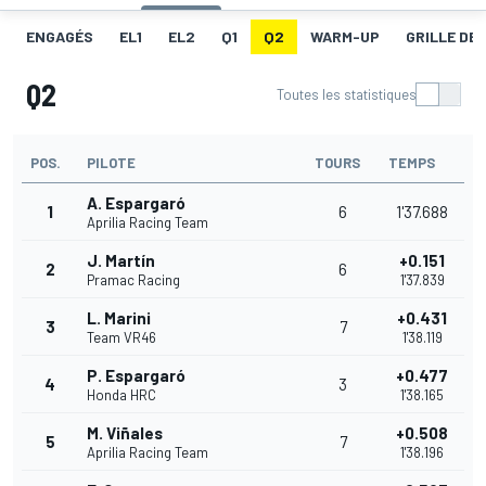
ENGAGÉS
EL1
EL2
Q1
Q2
WARM-UP
GRILLE DE
Q2
Toutes les statistiques
POS.
PILOTE
TOURS
TEMPS
A. Espargaró
1
6
1'37.688
Aprilia Racing Team
J. Martín
+0.151
2
6
Pramac Racing
1'37.839
L. Marini
+0.431
3
7
Team VR46
1'38.119
P. Espargaró
+0.477
4
3
Honda HRC
1'38.165
M. Viñales
+0.508
5
7
Aprilia Racing Team
1'38.196