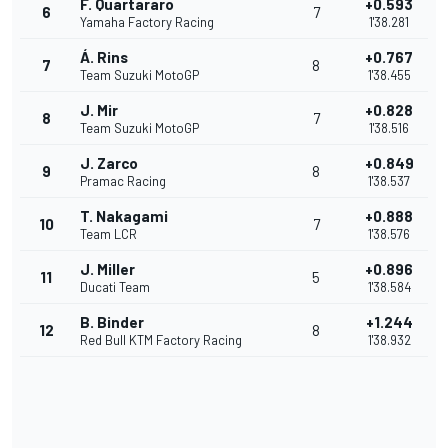
F. Quartararo
+0.593
6
7
Yamaha Factory Racing
1'38.281
Á. Rins
+0.767
7
8
Team Suzuki MotoGP
1'38.455
J. Mir
+0.828
8
7
Team Suzuki MotoGP
1'38.516
J. Zarco
+0.849
9
8
Pramac Racing
1'38.537
T. Nakagami
+0.888
10
7
Team LCR
1'38.576
J. Miller
+0.896
11
5
Ducati Team
1'38.584
B. Binder
+1.244
12
8
Red Bull KTM Factory Racing
1'38.932