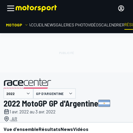
RÉS
MOTOGP
ACCUEIL
NEWS
GALERIES PHOTO
VIDÉOS
CALENDRIER
GP D'ARGENTINE
présenté par
2022 MotoGP GP d'Argentine
1 avr. 2022 au 3 avr. 2022
, AR
Vue d'ensemble
Résultats
News
Vidéos